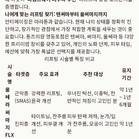
증명합니다.
나에게 맞는 리프팅 찾기: 텐써마부터 울써마지까지
안티에이징은 마라톤과 같습니다. 현재 나의 상태를 정확히 진
단하고, 장기적인 관점에서 가장 적합한 계획을 세우는 것이 중
요합니다. 톤즈의원 영등포점은 텐써마, 써마지, 울쎄라 등 다양
한 프리미엄 장비를 갖추고 있어, 개인의 노화 단계, 피부 타입,
예산에 맞춰 가장 폭넓은 선택지를 제공합니다.
리프팅 시술별 특징 비교
시
유지
술
타겟층
주요 효과
추천 대상
기간
명
울
약 1년
근막층
강력한 리프팅,
무너진 턱선, 이중턱, 전
쎄
~ 1년
(SMAS)
윤곽 개선
반적인 처짐이 고민인 분
라
6개월
써
타이트닝, 잔주름
피부 탄력 저하, 눈가/입
마
진피층
개선, 피부결 개
가 잔주름, 모공이 고민인
약 1년
지
선
분
FLX