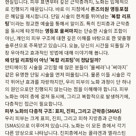
현실입니다. 피부 표면부터 깊은 근막층까지, 노화는 입체적으
로 진행되기 때문입니다. 바로 이 지점에서
톤즈의원 영등포점
은 해답을 제시합니다. 단일 시술의 한계를 뛰어넘는 '
복합 리프
팅
'이라는 정교한 예술을 통해서 말이죠. 특히 진피층과 근막층
을 동시에 타겟하는
영등포 울써마지
는 단순한 시술의 조합이
아닌, 개인의 피부 구조에 대한 깊은 이해를 바탕으로 한 맞춤형
솔루션으로 주목받고 있습니다. 오늘, 당신의 시간을 되돌릴 가
장 우아하고 효과적인 방법에 대해 이야기해 봅니다.
왜 단일 리프팅이 아닌 '복합 리프팅'이 정답일까?
안티에이징 시술을 고민할 때 많은 분들이 '울쎄라'나 '써마지'
같은 유명한 단일 시술을 먼저 떠올립니다. 물론 이들 시술은 각
각 뛰어난 효과를 자랑하지만, 우리 피부의 노화 과정이 단 하나
의 원인으로만 진행되지 않는다는 점을 이해해야 합니다. 피부
노화는 여러 층에 걸쳐 동시에, 그리고 복합적으로 발생하기에,
다층적인 접근이 필요합니다.
피부 노화의 다층적 구조: 표피, 진피, 그리고 근막층(SMAS)
우리 피부는 크게 표피, 진피, 그리고 피하 지방층과 근막층
(SMAS)으로 이루어져 있습니다. 노화는 이 모든 층에서 각기
다른 양상으로 나타납니다. 진피층에서는 콜라겐과 엘라스틴