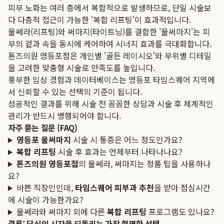
피부 노화는 여러 층에서 복합적으로 발생하므로, 단일 시술보
다 다층적 접근이 가능한 '복합 리프팅'이 효과적입니다.
울쎄라(리프팅)와 써마지(타이트닝)를 결합한 '울써마지'는 피
부의 겉과 속을 동시에 케어하여 시너지 효과를 극대화합니다.
톤즈의원 영등포점은 개인별 '골든 레이시오'와 부위별 디테일
을 고려한 맞춤형 시술로 만족도를 높입니다.
풍부한 임상 경험과 데이터베이스는 영등포 타임스퀘어 지역에
서 신뢰할 수 있는 선택의 기준이 됩니다.
성공적인 결과를 위해 시술 전 꼼꼼한 상담과 시술 후 체계적인
관리가 반드시 병행되어야 합니다.
자주 묻는 질문 (FAQ)
영등포 울써마지
시술 시 통증은 어느 정도인가요?
복합 리프팅
시술 후 효과는 언제부터 나타나나요?
톤즈의원 영등포점
의 울쎄라, 써마지는 정품 팁을 사용하나
요?
바쁜 직장인인데,
타임스퀘어 피부과 추천
을 받아 점심시간
에 시술이 가능한가요?
울쎄라와 써마지 외에 다른
복합 리프팅
프로그램도 있나요?
결론: 당신의 시간을 되돌리는 가장 현명한 선택