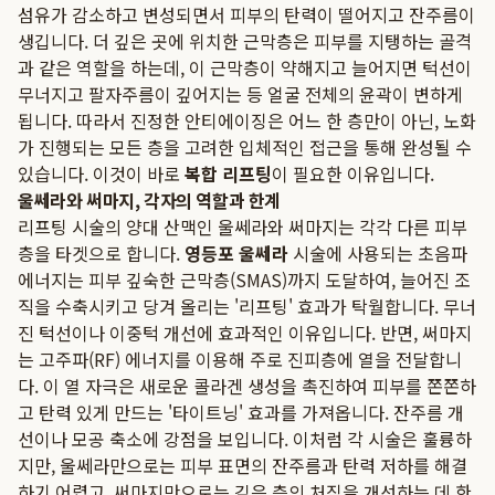
섬유가 감소하고 변성되면서 피부의 탄력이 떨어지고 잔주름이
생깁니다. 더 깊은 곳에 위치한 근막층은 피부를 지탱하는 골격
과 같은 역할을 하는데, 이 근막층이 약해지고 늘어지면 턱선이
무너지고 팔자주름이 깊어지는 등 얼굴 전체의 윤곽이 변하게
됩니다. 따라서 진정한 안티에이징은 어느 한 층만이 아닌, 노화
가 진행되는 모든 층을 고려한 입체적인 접근을 통해 완성될 수
있습니다. 이것이 바로
복합 리프팅
이 필요한 이유입니다.
울쎄라와 써마지, 각자의 역할과 한계
리프팅 시술의 양대 산맥인 울쎄라와 써마지는 각각 다른 피부
층을 타겟으로 합니다.
영등포 울쎄라
시술에 사용되는 초음파
에너지는 피부 깊숙한 근막층(SMAS)까지 도달하여, 늘어진 조
직을 수축시키고 당겨 올리는 '리프팅' 효과가 탁월합니다. 무너
진 턱선이나 이중턱 개선에 효과적인 이유입니다. 반면, 써마지
는 고주파(RF) 에너지를 이용해 주로 진피층에 열을 전달합니
다. 이 열 자극은 새로운 콜라겐 생성을 촉진하여 피부를 쫀쫀하
고 탄력 있게 만드는 '타이트닝' 효과를 가져옵니다. 잔주름 개
선이나 모공 축소에 강점을 보입니다. 이처럼 각 시술은 훌륭하
지만, 울쎄라만으로는 피부 표면의 잔주름과 탄력 저하를 해결
하기 어렵고, 써마지만으로는 깊은 층의 처짐을 개선하는 데 한