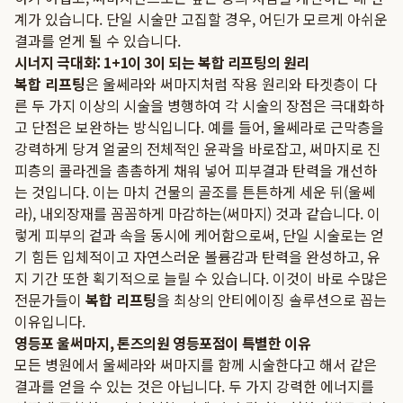
계가 있습니다. 단일 시술만 고집할 경우, 어딘가 모르게 아쉬운
결과를 얻게 될 수 있습니다.
시너지 극대화: 1+1이 3이 되는 복합 리프팅의 원리
복합 리프팅
은 울쎄라와 써마지처럼 작용 원리와 타겟층이 다
른 두 가지 이상의 시술을 병행하여 각 시술의 장점은 극대화하
고 단점은 보완하는 방식입니다. 예를 들어, 울쎄라로 근막층을
강력하게 당겨 얼굴의 전체적인 윤곽을 바로잡고, 써마지로 진
피층의 콜라겐을 촘촘하게 채워 넣어 피부결과 탄력을 개선하
는 것입니다. 이는 마치 건물의 골조를 튼튼하게 세운 뒤(울쎄
라), 내외장재를 꼼꼼하게 마감하는(써마지) 것과 같습니다. 이
렇게 피부의 겉과 속을 동시에 케어함으로써, 단일 시술로는 얻
기 힘든 입체적이고 자연스러운 볼륨감과 탄력을 완성하고, 유
지 기간 또한 획기적으로 늘릴 수 있습니다. 이것이 바로 수많은
전문가들이
복합 리프팅
을 최상의 안티에이징 솔루션으로 꼽는
이유입니다.
영등포 울써마지, 톤즈의원 영등포점이 특별한 이유
모든 병원에서 울쎄라와 써마지를 함께 시술한다고 해서 같은
결과를 얻을 수 있는 것은 아닙니다. 두 가지 강력한 에너지를