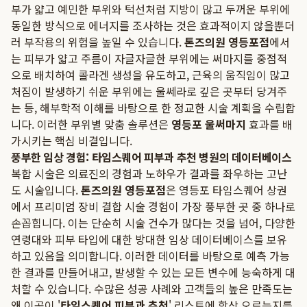
부가 얇고 예민한 부위와 턱선처럼 지방이 많고 두꺼운 부위에
동일한 방식으로 에너지를 조사하는 것은 효과적이지 않을뿐더
러 부작용의 위험을 높일 수 있습니다.
톤즈의원 영등포점
에서
는 피부가 얇고 주름이 자글자글한 부위에는 써마지를 중점적
으로 배치하여 콜라겐 생성을 유도하고, 근육의 움직임이 많고
처짐이 발생하기 쉬운 부위에는 울쎄라로 깊은 곳부터 당겨주
는 등, 해부학적 이해를 바탕으로 한 정교한 시술 계획을 수립합
니다. 이러한 부위별 맞춤 솔루션은
영등포 울써마지
효과를 배
가시키는 핵심 비결입니다.
풍부한 임상 경험: 타임스퀘어 피부과 추천 병원의 데이터베이스
복합 시술은 의료진의 경험과 노하우가 결과를 좌우하는 고난
도 시술입니다.
톤즈의원 영등포점
은 영등포 타임스퀘어 상권
에서 프리미엄 장비 결합 시술 경험이 가장 풍부한 곳 중 하나로
손꼽힙니다. 이는 단순히 시술 건수가 많다는 것을 넘어, 다양한
연령대와 피부 타입에 대한 방대한 임상 데이터베이스를 보유
하고 있음을 의미합니다. 이러한 데이터를 바탕으로 예측 가능
한 결과를 만들어내고, 발생할 수 있는 모든 변수에 능숙하게 대
처할 수 있습니다. 수많은 성공 사례와 고객들의 높은 만족도는
왜 이곳이 '
타임스퀘어 피부과 추천
' 리스트에 항상 오르는지를