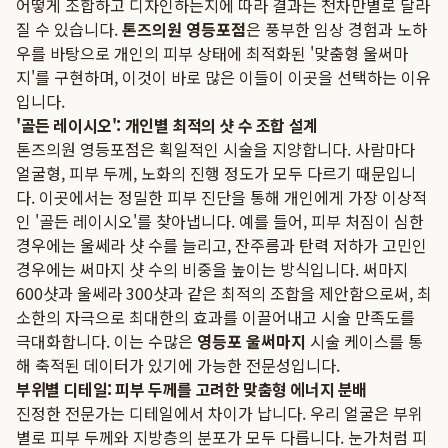
어떻게 조합하고 디자인하는지에 따라 결과는 천차만별로 달라
질 수 있습니다.
톤즈의원 영등포점
은 풍부한 임상 경험과 노하
우를 바탕으로 개인의 피부 상태에 최적화된 '맞춤형 울써마
지'를 구현하며, 이것이 바로 많은 이들이 이곳을 선택하는 이유
입니다.
'골든 레이시오': 개인별 최적의 샷 수 조합 설계
톤즈의원 영등포점은 획일적인 시술을 지양합니다. 사람마다
얼굴형, 피부 두께, 노화의 진행 정도가 모두 다르기 때문입니
다. 이곳에서는 정밀한 피부 진단을 통해 개인에게 가장 이상적
인 '골든 레이시오'를 찾아냅니다. 예를 들어, 피부 처짐이 심한
경우에는 울쎄라 샷 수를 늘리고, 잔주름과 탄력 저하가 고민인
경우에는 써마지 샷 수의 비중을 높이는 방식입니다. 써마지
600샷과 울쎄라 300샷과 같은 최적의 조합을 제안함으로써, 최
소한의 자극으로 최대한의 효과를 이끌어내고 시술 만족도를
극대화합니다. 이는 수많은
영등포 울써마지
시술 케이스를 통
해 축적된 데이터가 있기에 가능한 전문성입니다.
부위별 디테일: 피부 두께를 고려한 맞춤형 에너지 분배
진정한 전문가는 디테일에서 차이가 납니다. 우리 얼굴은 부위
별로 피부 두께와 지방층의 분포가 모두 다릅니다. 눈가처럼 피