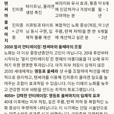
텐
써마지와 유사 효과, 통증
약 6개
타이트닝, 콜라겐
써
진피층
에 민감하거나 가성비를
월 ~ 1
생성 촉진
마
고려하는 분
년
울
진피층
리프팅과 타이트
복합적인 노화 증상(처짐,
약 1년
써
+ 근막
닝 동시 구현, 입
주름, 탄력 저하)을 한 번
6개월
마
층
체적 볼륨 개선
에 개선하고 싶은 분
~ 2년
지
2030 얼리 안티에이징: 텐써마와 울쎄라의 조합
노화는 더 이상 중장년층만의 고민이 아닙니다. 20대 후반부터
시작되는 '얼리 안티에이징'은 현재의 아름다움을 더 오래 유지
하기 위한 현명한 투자입니다. 아직 피부 처짐이 심하지 않은
2030 세대에게는
영등포 울쎄라
샷 수를 조절하여 턱선을 예방
적으로 관리하고, 텐써마를 이용해 진피층의 콜라겐 밀도를 높
여주는 조합이 효과적일 수 있습니다. 이는 미래의 노화를 늦추
고 건강한 피부 바탕을 만드는 최적의 프로그램입니다.
4050+ 강력한 안티에이징: 영등포 울써마지의 입체적 효과
40대 이후에는 피부 처짐, 깊은 주름, 탄력 저하 등 복합적인 노
화 증상이 뚜렷하게 나타납니다. 이 시기에는 단일 시술만으로
는 만족스러운 효과를 보기 어렵습니다. 근막층을 강력하게 당