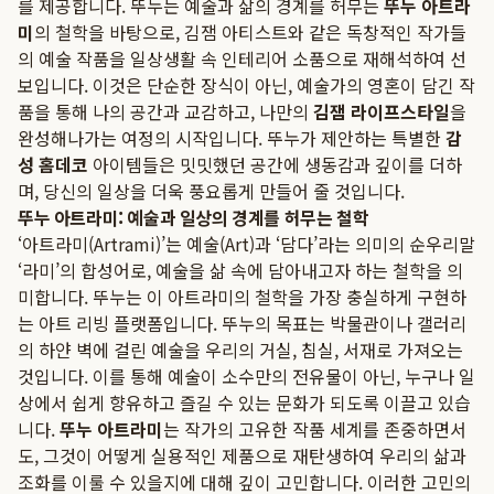
를 제공합니다. 뚜누는 예술과 삶의 경계를 허무는
뚜누 아트라
미
의 철학을 바탕으로, 김잼 아티스트와 같은 독창적인 작가들
의 예술 작품을 일상생활 속 인테리어 소품으로 재해석하여 선
보입니다. 이것은 단순한 장식이 아닌, 예술가의 영혼이 담긴 작
품을 통해 나의 공간과 교감하고, 나만의
김잼 라이프스타일
을
완성해나가는 여정의 시작입니다. 뚜누가 제안하는 특별한
감
성 홈데코
아이템들은 밋밋했던 공간에 생동감과 깊이를 더하
며, 당신의 일상을 더욱 풍요롭게 만들어 줄 것입니다.
뚜누 아트라미: 예술과 일상의 경계를 허무는 철학
‘아트라미(Artrami)’는 예술(Art)과 ‘담다’라는 의미의 순우리말
‘라미’의 합성어로, 예술을 삶 속에 담아내고자 하는 철학을 의
미합니다. 뚜누는 이 아트라미의 철학을 가장 충실하게 구현하
는 아트 리빙 플랫폼입니다. 뚜누의 목표는 박물관이나 갤러리
의 하얀 벽에 걸린 예술을 우리의 거실, 침실, 서재로 가져오는
것입니다. 이를 통해 예술이 소수만의 전유물이 아닌, 누구나 일
상에서 쉽게 향유하고 즐길 수 있는 문화가 되도록 이끌고 있습
니다.
뚜누 아트라미
는 작가의 고유한 작품 세계를 존중하면서
도, 그것이 어떻게 실용적인 제품으로 재탄생하여 우리의 삶과
조화를 이룰 수 있을지에 대해 깊이 고민합니다. 이러한 고민의