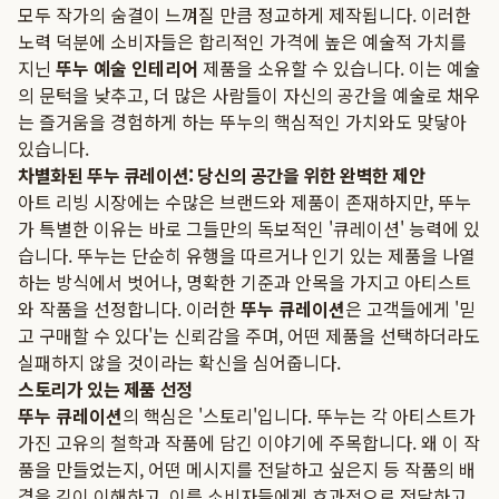
모두 작가의 숨결이 느껴질 만큼 정교하게 제작됩니다. 이러한
노력 덕분에 소비자들은 합리적인 가격에 높은 예술적 가치를
지닌
뚜누 예술 인테리어
제품을 소유할 수 있습니다. 이는 예술
의 문턱을 낮추고, 더 많은 사람들이 자신의 공간을 예술로 채우
는 즐거움을 경험하게 하는 뚜누의 핵심적인 가치와도 맞닿아
있습니다.
차별화된 뚜누 큐레이션: 당신의 공간을 위한 완벽한 제안
아트 리빙 시장에는 수많은 브랜드와 제품이 존재하지만, 뚜누
가 특별한 이유는 바로 그들만의 독보적인 '큐레이션' 능력에 있
습니다. 뚜누는 단순히 유행을 따르거나 인기 있는 제품을 나열
하는 방식에서 벗어나, 명확한 기준과 안목을 가지고 아티스트
와 작품을 선정합니다. 이러한
뚜누 큐레이션
은 고객들에게 '믿
고 구매할 수 있다'는 신뢰감을 주며, 어떤 제품을 선택하더라도
실패하지 않을 것이라는 확신을 심어줍니다.
스토리가 있는 제품 선정
뚜누 큐레이션
의 핵심은 '스토리'입니다. 뚜누는 각 아티스트가
가진 고유의 철학과 작품에 담긴 이야기에 주목합니다. 왜 이 작
품을 만들었는지, 어떤 메시지를 전달하고 싶은지 등 작품의 배
경을 깊이 이해하고, 이를 소비자들에게 효과적으로 전달하고