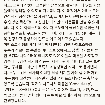
하고, 그들의 작품이 고품질의 상품으로 개발되어 더 많은 사람
들에게 알려질 수 있도록 지원합니다. 이 과정에서 아티스트는
안정적인 창작 환경을 제공받고, 소비자는 이전에는 쉽게 접할
수 없었던 독창적이고 신선한 디자인의 제품들을 만날 수 있게
됩니다. 이는 아티스트와 소비자 모두에게 긍정적인 경험을 제
공하는 선순환 구조를 만들어내며, 국내 아트 리빙 생태계를 더
욱 건강하고 풍성하게 만드는 데 기여하고 있습니다.
아티스트 김잼의 세계: 뚜누에서 만나는 김잼 라이프스타일
뚜누가 선보이는 수많은 아티스트 중에서도 김잼 작가는 따뜻
한 색감과 사랑스러운 메시지로 많은 이들의 마음을 사로잡고
있습니다. 김잼 작가의 작품은 '사랑', '관계', '휴식'과 같은 보편
적인 주제를 그녀만의 독특하고 감성적인 시각으로 풀어냅니
다. 뚜누는 김잼 작가의 이러한 작품 세계를 가장 잘 이해하고,
이를 통해 고객들이 자신만의
김잼 라이프스타일
을 구축할 수
있도록 돕습니다. 작가의 시그니처 작품인 'Good sleep',
'WITH', 'LOVE IS YOU' 등은 뚜누를 통해 포스터, 쿠션, 패브
릭 포스터 등 다양한 형태의
뚜누 예술 인테리어
아이템으로 재
탄생했습니다.