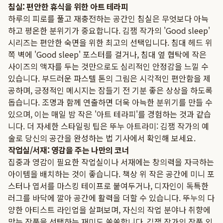
침실: 편안한 휴식을 위한 아트 테라피
하루의 피로를 풀고 재충전하는 공간인 침실은 무엇보다 아늑
하고 평온한 분위기가 중요합니다. 김잼 작가의 'Good sleep'
시리즈는 편안한 숙면을 위한 최고의 선택입니다. 침대 헤드 위
쪽 벽에 'Good sleep' 포스터를 걸거나, 침대 옆 협탁에 작은
사이즈의 액자를 두는 것만으로도 심리적인 안정감을 느낄 수
있습니다. 부드러운 파스텔 톤의 그림은 시각적인 편안함을 제
공하며, 긍정적인 메시지는 잠들기 전 기분 좋은 상상을 하도록
돕습니다. 조명과 함께 연출하면 더욱 아늑한 분위기를 만들 수
있으며, 이는 매일 밤 작은 '아트 테라피'를 경험하는 것과 같습
니다. 더 자세한 스타일링 팁은
뚜누 아트라미: 김잼 작가의 예
술로 당신의 공간을 완성하는 법
기사에서 확인해 보세요.
작업실/서재: 영감을 주는 나만의 코너
집중과 영감이 필요한 작업실이나 서재에는 창의력을 자극하는
아이템을 배치하는 것이 좋습니다. 책상 위 작은 공간에 미니 포
스터나 엽서를 마스킹 테이프로 붙여두거나, 디자인이 독특한
러그를 바닥에 깔아 공간에 활력을 더할 수 있습니다. 뚜누의 다
양한 아티스트 라인업을 살펴보며, 자신의 작업 분야나 취향에
맞는 작품을 선택하는 재미도 쏠쏠합니다. 김잼 작가의 작품 외