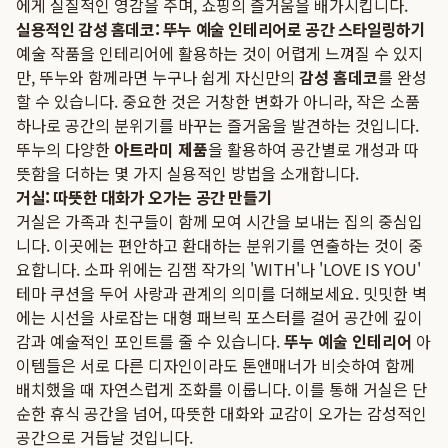
에게 실질적인 영감을 주며, 쇼핑의 즐거움을 배가시킵니다.
실용적인 감성 홈데코: 뚜누 예술 인테리어로 공간 스타일링하기
예술 작품을 인테리어에 활용하는 것이 어렵게 느껴질 수 있지
만, 뚜누와 함께라면 누구나 쉽게 자신만의
감성 홈데코
를 완성
할 수 있습니다. 중요한 것은 거창한 변화가 아니라, 작은 소품
하나로 공간의 분위기를 바꾸는 즐거움을 발견하는 것입니다.
뚜누의 다양한
아트라미 제품
을 활용하여 공간별로 개성과 따
뜻함을 더하는 몇 가지 실용적인 방법을 소개합니다.
거실: 따뜻한 대화가 오가는 공간 만들기
거실은 가족과 친구들이 함께 모여 시간을 보내는 집의 중심입
니다. 이곳에는 편안하고 환대하는 분위기를 연출하는 것이 중
요합니다. 소파 위에는 김잼 작가의 'WITH'나 'LOVE IS YOU'
테마 쿠션을 두어 사랑과 관계의 의미를 더해보세요. 밋밋한 벽
에는 시선을 사로잡는 대형 패브릭 포스터를 걸어 공간에 깊이
감과 예술적인 포인트를 줄 수 있습니다.
뚜누 예술 인테리어
아
이템들은 서로 다른 디자인이라도 톤앤매너가 비슷하여 함께
배치했을 때 자연스럽게 조화를 이룹니다. 이를 통해 거실은 단
순한 휴식 공간을 넘어, 따뜻한 대화와 교감이 오가는 감성적인
공간으로 거듭날 것입니다.