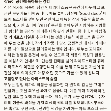
작품이 공간에 녹아드는 경험
김잼 작가의 작품이 담긴 인테리어 소품은 공간에 따뜻하고 포
근한 분위기를 더해줍니다. 예를 들어, 침실에 'Good sleep' 패
브릭 포스터를 걸어두면 편안하고 아늑한 잠자리를 연출할 수
있으며, 거실 소파에 'WITH' 쿠션을 놓아두면 사랑하는 사람들
과 함께하는 공간의 의미를 더욱 깊게 만들어 줍니다. 이처럼
김
잼 라이프스타일
을 추구한다는 것은 단순히 예쁜 그림을 공간
에 두는 것을 넘어, 작가의 작품에 담긴 긍정적인 메시지와 에너
지를 나의 일상으로 끌어들이는 행위입니다. 뚜누는 고객들이
이러한 경험을 온전히 누릴 수 있도록 각 제품의 특성과 활용법
을 세심하게 안내하며, 단순한 판매를 넘어 라이프스타일 큐레
이터로서의 역할을 수행합니다. 이를 통해 고객들은 자신의 공
간을 더욱 의미 있고 애정 어린 곳으로 가꿀 수 있게 됩니다.
고품질로 만나는 아티스트의 숨결
뚜누는 김잼 작가의 작품을 상품화할 때 원작의 감동을 그대로
전달하는 것을 최우선 과제로 삼습니다. 이를 위해 작가와의 긴
밀한 협의를 통해 제품의 소재, 색상, 크기 등을 결정하며, 수차
례의 샘플링 과정을 거쳐 최상의 퀄리티를 확보합니다. 부드러
운 촉감의 쿠션 커버, 선명한 색감을 자랑하는 아트 포스터 등은