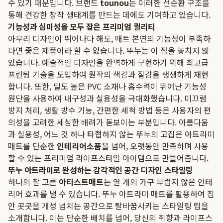
수 있기 때문입니다. 브랜드
tounou
는 이러한 선순환 구조를
통해 건강한 창작 생태계를 만드는 데에도 기여하고 있습니다.
기능성과 심미성을 모두 잡은 프리미엄 퀄리티
아무리 디자인이 뛰어나다 해도, 매트 본연의 기능성이 부족하
다면 좋은 제품이라 할 수 없습니다. 뚜누는 이 점을 놓치지 않
았습니다. 예술적인 디자인을 완벽하게 구현하기 위해 최고급
프린팅 기술을 도입하여 원작의 색감과 질감을 생생하게 재현
합니다. 또한, 밀도 높은 PVC 소재나 흡수력이 뛰어난 기능성
원단을 사용하여 내구성과 실용성을 극대화했습니다. 미끄럼
방지 처리, 생활 방수 기능, 간편한 세척 방법 등은 사용자의 편
의성을 고려한 세심한 배려가 돋보이는 부분입니다. 아름다움
과 실용성, 어느 것 하나 타협하지 않는 뚜누의 고집은 아트라미
매트를 단순한
인테리어소품
을 넘어, 오랫동안 만족하며 사용
할 수 있는 프리미엄 라이프스타일 아이템으로 만들어줍니다.
뚜누 아트라미로 완성하는 감각적인 공간 디자인 스타일링
하나의 잘 고른
아티스트매트
는 열 개의 가구 부럽지 않은 인테
리어 효과를 낼 수 있습니다. 뚜누 아트라미 매트를 활용하여 집
안 곳곳을 개성 넘치는 공간으로 탈바꿈시키는 스타일링 팁을
소개합니다. 이는 단순한 배치를 넘어, 당신의 취향과 라이프스