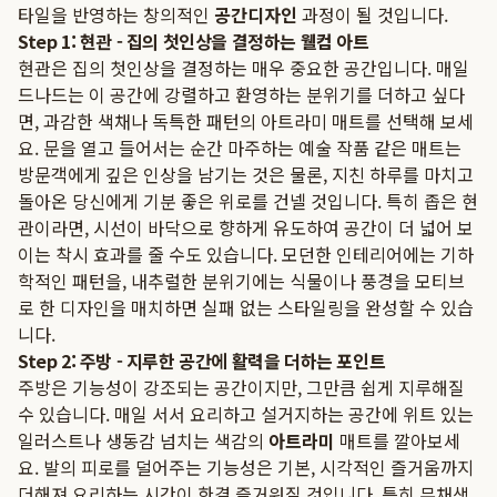
타일을 반영하는 창의적인
공간디자인
과정이 될 것입니다.
Step 1: 현관 - 집의 첫인상을 결정하는 웰컴 아트
현관은 집의 첫인상을 결정하는 매우 중요한 공간입니다. 매일
드나드는 이 공간에 강렬하고 환영하는 분위기를 더하고 싶다
면, 과감한 색채나 독특한 패턴의 아트라미 매트를 선택해 보세
요. 문을 열고 들어서는 순간 마주하는 예술 작품 같은 매트는
방문객에게 깊은 인상을 남기는 것은 물론, 지친 하루를 마치고
돌아온 당신에게 기분 좋은 위로를 건넬 것입니다. 특히 좁은 현
관이라면, 시선이 바닥으로 향하게 유도하여 공간이 더 넓어 보
이는 착시 효과를 줄 수도 있습니다. 모던한 인테리어에는 기하
학적인 패턴을, 내추럴한 분위기에는 식물이나 풍경을 모티브
로 한 디자인을 매치하면 실패 없는 스타일링을 완성할 수 있습
니다.
Step 2: 주방 - 지루한 공간에 활력을 더하는 포인트
주방은 기능성이 강조되는 공간이지만, 그만큼 쉽게 지루해질
수 있습니다. 매일 서서 요리하고 설거지하는 공간에 위트 있는
일러스트나 생동감 넘치는 색감의
아트라미
매트를 깔아보세
요. 발의 피로를 덜어주는 기능성은 기본, 시각적인 즐거움까지
더해져 요리하는 시간이 한결 즐거워질 것입니다. 특히 무채색