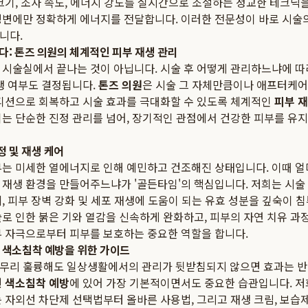
크기, 조사 속도, 에너지 강도를 실시간으로 조절하는 정교한 테크닉
병변에만 정확하게 에너지를 전달합니다. 이러한 전문성이 바로 시술
니다.
다: 톤즈 의원의 체계적인 피부 재생 관리
 시술실에서 끝나는 것이 아닙니다. 시술 후 어떻게 관리하느냐에 따
생 여부도 결정됩니다.
톤즈 의원
은 시술 그 자체만큼이나 애프터케
컨디션으로 회복하고 시술 효과를 극대화할 수 있도록 체계적인
피부 재
이는 단순한 진정 관리를 넘어, 장기적인 관점에서 건강한 피부를 유지
 및 재생 케어
부는 미세한 열에너지로 인해 예민하고 건조해진 상태입니다. 이때 
 재생 환경을 만들어주느냐가 '골든타임'의 핵심입니다. 저희는 시술
, 피부 장벽 강화 및 세포 재생에 도움이 되는 유효 성분을 깊숙이
로 인한 붉은 기와 열감을 신속하게 완화하고, 피부의 자연 치유 과
부 자극으로부터 피부를 보호하는 중요한 역할을 합니다.
 색소침착 예방을 위한 가이드
무리 훌륭해도 일상생활에서의 관리가 뒷받침되지 않으면 효과는 반감
 색소침착 예방
에 있어 가장 기본적이면서도 중요한 습관입니다. 저
 자외선 차단제 선택법부터 올바른 사용법, 그리고 재생 크림, 보습제