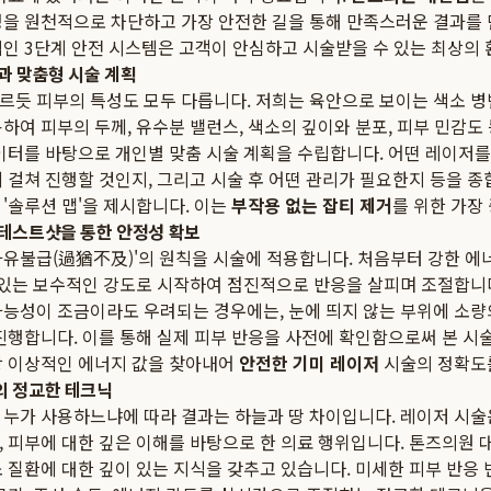
성을 원천적으로 차단하고 가장 안전한 길을 통해 만족스러운 결과를
적인 3단계 안전 시스템은 고객이 안심하고 시술받을 수 있는 최상의
단과 맞춤형 시술 계획
르듯 피부의 특성도 모두 다릅니다. 저희는 육안으로 보이는 색소 병
하여 피부의 두께, 유수분 밸런스, 색소의 깊이와 분포, 피부 민감도
이터를 바탕으로 개인별 맞춤 시술 계획을 수립합니다. 어떤 레이저를
 걸쳐 진행할 것인지, 그리고 시술 후 어떤 관리가 필요한지 등을 
'솔루션 맵'을 제시합니다. 이는
부작용 없는 잡티 제거
를 위한 가장
 테스트샷을 통한 안정성 확보
과유불급(過猶不及)'의 원칙을 시술에 적용합니다. 처음부터 강한 
수 있는 보수적인 강도로 시작하여 점진적으로 반응을 살피며 조절합니다
가능성이 조금이라도 우려되는 경우에는, 눈에 띄지 않는 부위에 소량
진행합니다. 이를 통해 실제 피부 반응을 사전에 확인함으로써 본 시술
장 이상적인 에너지 값을 찾아내어
안전한 기미 레이저
시술의 정확도
의 정교한 테크닉
 누가 사용하느냐에 따라 결과는 하늘과 땅 차이입니다. 레이저 시술
, 피부에 대한 깊은 이해를 바탕으로 한 의료 행위입니다. 톤즈의원 
 질환에 대한 깊이 있는 지식을 갖추고 있습니다. 미세한 피부 반응