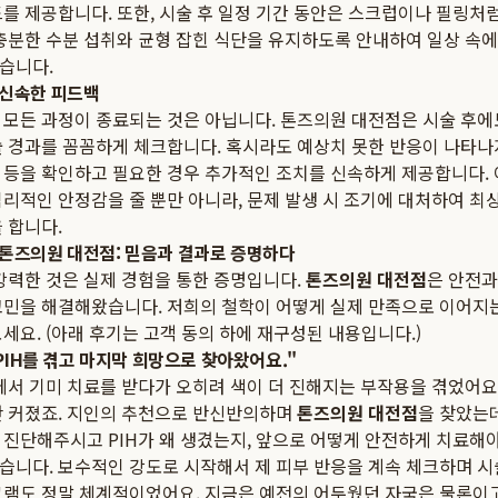
를 제공합니다. 또한, 시술 후 일정 기간 동안은 스크럽이나 필링처럼
 충분한 수분 섭취와 균형 잡힌 식단을 유지하도록 안내하여 일상 속에
습니다.
 신속한 피드백
 모든 과정이 종료되는 것은 아닙니다. 톤즈의원 대전점은 시술 후
술 경과를 꼼꼼하게 체크합니다. 혹시라도 예상치 못한 반응이 나타나
 등을 확인하고 필요한 경우 추가적인 조치를 신속하게 제공합니다.
심리적인 안정감을 줄 뿐만 아니라, 문제 발생 시 조기에 대처하여 최
 합니다.
 톤즈의원 대전점: 믿음과 결과로 증명하다
강력한 것은 실제 경험을 통한 증명입니다.
톤즈의원 대전점
은 안전과
고민을 해결해왔습니다. 저희의 철학이 어떻게 실제 만족으로 이어지
세요. (아래 후기는 고객 동의 하에 재구성된 내용입니다.)
 PIH를 겪고 마지막 희망으로 찾아왔어요."
에서 기미 치료를 받다가 오히려 색이 더 진해지는 부작용을 겪었어요
만 커졌죠. 지인의 추천으로 반신반의하며
톤즈의원 대전점
을 찾았는데
 진단해주시고 PIH가 왜 생겼는지, 앞으로 어떻게 안전하게 치료해
습니다. 보수적인 강도로 시작해서 제 피부 반응을 계속 체크하며 시
램도 정말 체계적이었어요. 지금은 예전의 어두웠던 자국은 물론이고