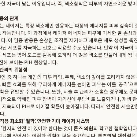
뭇한 자국이 남는 이유입니다. 즉, 색소침착은 피부의 자연스러운 방어
반응의 관계
는 레이저는 특정 색소에만 반응하는 파장의 에너지를 피부 깊숙이 
 작동합니다. 이 과정에서 레이저 에너지는 피부에 미세한 열 손상과
니다. 이 염증 반응은 손상된 조직을 제거하고 새로운 세포 생성을 촉
라닌 세포를 자극하는 신호로 작용할 수도 있습니다. 만약 이 자극이
 세포는 방어 모드를 발동해 오히려 더 많은 색소를 만들어내게 됩니
 진해 보이는 PIH 현상입니다.
 관리의 위험성
 원인 중 하나는 개인의 피부 타입, 두께, 색소의 깊이를 고려하지 않
 빠른 효과를 위해 무리하게 에너지를 높이면 피부는 이를 '공격'으
을 유발할 수 있습니다. 또한, 시술 후 관리가 소홀한 경우에도 문
일시적으로 약해진 피부 장벽이 자외선에 무방비로 노출되거나, 재생 
 지속되어 PIH로 이어질 확률이 높아집니다. 따라서 안전한 시술만
다.
작용 최소화' 철학: 안전한 기미 레이저 시스템
 '환자의 안전'이 있어야 한다는 것이
톤즈 의원
의 확고한 철학입니다
 치료에 있어서는 이러한 원칙이 더욱 중요합니다.
톤즈의원 대전점
은