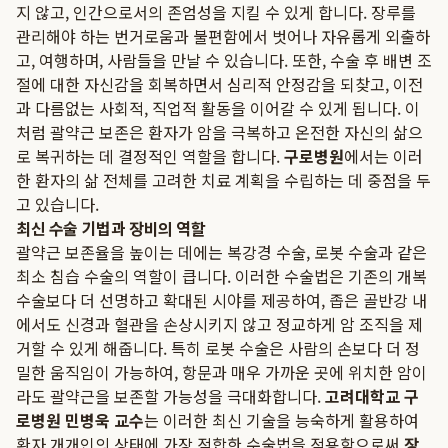
지 않고, 인간으로서의 존엄성을 지킬 수 있게 합니다. 장루를
관리해야 하는 번거로움과 불편함에서 벗어나 자유롭게 외출하
고, 여행하며, 사람들을 만날 수 있습니다. 또한, 수술 후 배변 조
절에 대한 자신감을 회복하면서 심리적 안정감을 되찾고, 이전
과 다름없는 사회적, 직업적 활동을 이어갈 수 있게 됩니다. 이
처럼 괄약근 보존은 환자가 암을 극복하고 온전한 자신의 삶으
로 복귀하는 데 결정적인 역할을 합니다.
구로병원
에서는 이러
한 환자의 삶 전체를 고려한 치료 계획을 수립하는 데 중점을 두
고 있습니다.
최신 수술 기법과 장비의 역할
괄약근 보존율을 높이는 데에는 복강경 수술, 로봇 수술과 같은
최소 침습 수술의 역할이 큽니다. 이러한 수술법은 기존의 개복
수술보다 더 선명하고 확대된 시야를 제공하여, 좁은 골반강 내
에서도 신경과 혈관을 손상시키지 않고 정교하게 암 조직을 제
거할 수 있게 해줍니다. 특히 로봇 수술은 사람의 손보다 더 정
밀한 움직임이 가능하여, 항문과 매우 가까운 곳에 위치한 암이
라도 괄약근을 보존할 가능성을 극대화합니다.
고려대학교 구
로병원 민병욱 교수
는 이러한 최신 기술을 능숙하게 활용하여
환자 개개인의 상태에 가장 적합한 수술법을 적용함으로써
장