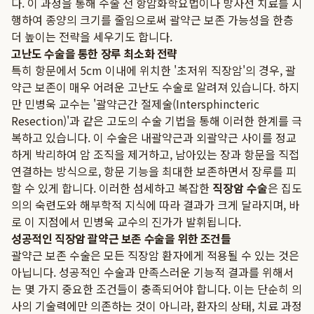
다. 이 과정을 통해 수술 전 항암화학요법이나 방사선 치료를 시
행하여 종양의 크기를 줄임으로써 괄약근 보존 가능성을 한층
더 높이는 전략을 세우기도 합니다.
고난도 수술을 통한 장루 최소화 전략
특히 항문에서 5cm 이내에 위치한 '초저위 직장암'의 경우, 괄
약근 보존이 매우 어려운 고난도 수술로 알려져 있습니다. 하지
만 민병욱 교수는 '괄약근간 절제술(Intersphincteric
Resection)'과 같은 고도의 수술 기법을 통해 이러한 한계를 극
복하고 있습니다. 이 수술은 내괄약근과 외괄약근 사이를 정교
하게 박리하여 암 조직을 제거하고, 남아있는 장과 항문을 직접
연결하는 방식으로, 항문 기능을 최대한 보존하면서 장루를 피
할 수 있게 합니다. 이러한 섬세하고 복잡한
직장암 수술
은 집도
의의 숙련도와 해부학적 지식에 따라 결과가 크게 달라지며, 바
로 이 지점에서 민병욱 교수의 진가가 발휘됩니다.
성공적인 직장암 괄약근 보존 수술을 위한 조건들
괄약근 보존 수술은 모든 직장암 환자에게 적용될 수 있는 것은
아닙니다. 성공적인 수술과 만족스러운 기능적 결과를 위해서
는 몇 가지 중요한 조건들이 충족되어야 합니다. 이는 단순히 의
사의 기술력에만 의존하는 것이 아니라, 환자의 상태, 치료 과정