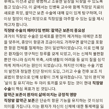
후에도 이전과 같은 평범하고 소중한 일상을 되찾을 수 있도록
돕고 있습니다. 이 글에서는 민병욱 교수와 함께 직장암 치료의
새로운 희망, 괄약근 보존 수술에 대해 깊이 있게 탐구하며, 더
이상 절망이 아닌 희망으로 직장암을 마주할 수 있는 길을 제시
하고자 합니다.
직장암 수술의 패러다임 변화: 괄약근 보존의 중요성
과거의 직장암 수술은 암세포를 완전히 제거하는 데에만 초점
을 맞추어, 종양이 항문과 조금이라도 가까우면 괄약근을 포함
한 항문 전체를 절제하는 것이 일반적이었습니다. 이로 인해 많
은 환자들이 영구적인 장루를 갖게 되었고, 이는 신체적 불편함
뿐만 아니라 심리적 위축, 사회생활의 어려움 등 삶의 질을 심각
하게 저하시키는 원인이 되었습니다. 하지만 이제는 수술 기법
의 발전과 정밀한 진단 장비의 도입, 그리고 수술 전후 보조 치
료법의 향상으로 인해 상황이 크게 달라졌습니다. '암의 완치'와
'삶의 질 유지'라는 두 마리 토끼를 모두 잡는 것이 현대
직장암
수술
의 핵심 목표가 된 것입니다.
괄약근 보존이 환자의 삶에 미치는 긍정적 영향
직장암 괄약근 보존
은 단순히 항문 기능을 유지하는 것 이상의
의미를 가집니다. 이는 환자가 자신의 신체에 대한 통제력을 잃