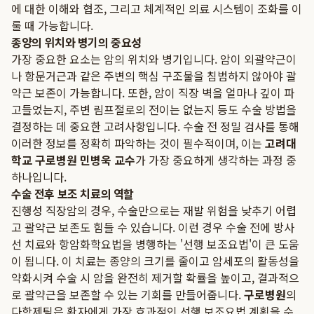
에 대한 이해와 협조, 그리고 체계적인 의료 시스템이 조화를 이
룰 때 가능합니다.
종양의 위치와 병기의 중요성
가장 중요한 요소는 암의 위치와 병기입니다. 암이 외괄약근이
나 항문거근과 같은 주변의 핵심 구조물을 침범하지 않아야 괄
약근 보존이 가능합니다. 또한, 암이 직장 벽을 얼마나 깊이 파
고들었는지, 주변 림프절로의 전이는 없는지 등도 수술 방법을
결정하는 데 중요한 고려사항입니다. 수술 전 정밀 검사를 통해
이러한 정보를 정확히 파악하는 것이 필수적이며, 이는
고려대
학교 구로병원 민병욱 교수
가 가장 중요하게 생각하는 과정 중
하나입니다.
수술 전후 보조 치료의 역할
진행성 직장암의 경우, 수술만으로는 재발 위험을 낮추기 어렵
고 괄약근 보존도 힘들 수 있습니다. 이런 경우 수술 전에 방사
선 치료와 항암화학요법을 병행하는 '선행 보조요법'이 큰 도움
이 됩니다. 이 치료는 종양의 크기를 줄이고 암세포의 활동성을
약화시켜 수술 시 암을 완전히 제거할 확률을 높이고, 결과적으
로 괄약근을 보존할 수 있는 기회를 만들어줍니다.
구로병원
의
다학제팀은 환자에게 가장 효과적인 선행 보조요법 계획을 수