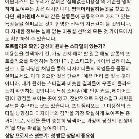
어원네스트'는 우리가 살펴본 '실패없는미용실'의 기준을 명확
하게 보여주는 좋은 예시입니다.
평택머리잘하는곳
을 찾고 있
다면,
헤어원네스트
와 같은 살롱들이 공통적으로 가지고 있는
특징들을 살펴보는 것이 현명한 선택의 지름길이 될 것입니다.
더 자세한 정보는
실패 없는 미용실 선택의 모든 것
가이드에서
도 확인하실 수 있습니다.
포트폴리오 확인: 당신이 원하는 스타일이 있는가?
미용실을 선택하기 전, 가장 먼저 해야 할 일은 해당 살롱의 포
트폴리오를 확인하는 것입니다. 인스타그램, 네이버 플레이스,
블로그 등 다양한 채널을 통해 디자이너들의 작업물을 꼼꼼히
살펴보세요. 이때 중요한 것은 단순히 '예쁜 머리'를 찾는 것이
아니라, 내가 원하는 스타일과 비슷한 결과물이 꾸준히 올라오
는지 확인하는 것입니다. 특정 스타일(예: 단발 커트, 레이어드
펌)에 강점을 보이는 곳이 있고, 전반적으로 자연스럽고 세련된
무드를 추구하는 곳도 있습니다. 포트폴리오는 그 미용실의 스
타일 방향성과 디자이너의 감각을 가장 확실하게 보여주는 증
거이므로, 시간을 들여 충분히 탐색하는 과정이 당신의 '인생머
리'를 만날 확률을 높여줍니다.
상담 프로세스 엿보기: 첫 방문 상담의 중요성