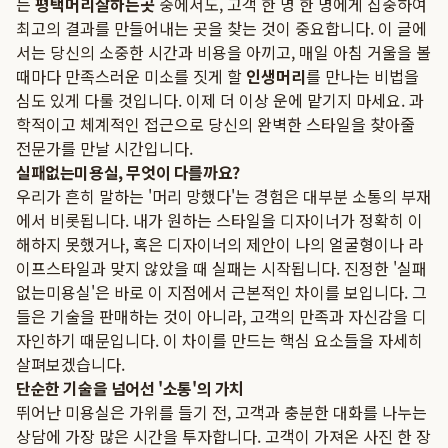
는
평택머리잘하는곳
중에서도, 고객 한 명 한 명에게 집중하여
최고의 결과를 만들어내는 곳을 찾는 것이 중요합니다. 이 글에
서는 당신의 소중한 시간과 비용을 아끼고, 매일 아침 거울을 볼
때마다 만족스러운 미소를 짓게 할
인생머리
를 만나는 비법을
심도 있게 다룰 것입니다. 이제 더 이상 운에 맡기지 마세요. 과
학적이고 체계적인 접근으로 당신의 완벽한 스타일을 찾아줄
전문가를 만날 시간입니다.
실패없는미용실, 무엇이 다를까요?
우리가 흔히 말하는 '머리 망했다'는 경험은 대부분 소통의 부재
에서 비롯됩니다. 내가 원하는 스타일을 디자이너가 정확히 이
해하지 못했거나, 혹은 디자이너의 제안이 나의 얼굴형이나 라
이프스타일과 맞지 않았을 때 실패는 시작됩니다. 진정한 '실패
없는미용실'은 바로 이 지점에서 근본적인 차이를 보입니다. 그
들은 기술을 판매하는 것이 아니라, 고객의 만족과 자신감을 디
자인하기 때문입니다. 이 차이를 만드는 핵심 요소들을 자세히
살펴보겠습니다.
단순한 기술을 넘어선 '소통'의 가치
뛰어난 미용실은 가위를 들기 전, 고객과 충분한 대화를 나누는
상담에 가장 많은 시간을 투자합니다. 고객이 가져온 사진 한 장