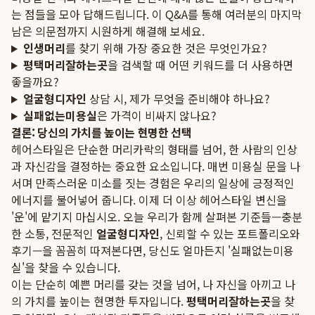
는 점들을 모아 답해드립니다. 이 Q&A를 통해 여러분의 마지막
남은 의문점까지 시원하게 해결해 보세요.
인생머리
를 찾기 위해 가장 중요한 것은 무엇인가요?
평택머리잘하는곳
을 검색할 때 어떤 키워드를 더 사용하면
좋을까요?
얼굴형디자인
상담 시, 제가 무엇을 준비해야 하나요?
실패없는미용실
은 가격이 비싸지 않나요?
결론: 당신의 가치를 높이는 현명한 선택
헤어스타일은 단순한 머리카락의 형태를 넘어, 한 사람의 인상
과 자신감을 결정하는 중요한 요소입니다. 매번 미용실 문을 나
서며 만족스러운 미소를 짓는 경험은 우리의 일상에 긍정적인
에너지를 불어넣어 줍니다. 이제 더 이상 헤어스타일 변신을
'운'에 맡기지 마십시오. 오늘 우리가 함께 살펴본 기준들—충분
한 소통, 전문적인
얼굴형디자인
, 신뢰할 수 있는 포트폴리오와
후기—을 꼼꼼히 따져본다면, 당신도 얼마든지 '실패없는미용
실'을 찾을 수 있습니다.
이는 단순히 예쁜 머리를 갖는 것을 넘어, 나 자신을 아끼고 나
의 가치를 높이는 현명한 투자입니다.
평택머리잘하는곳
을 찾