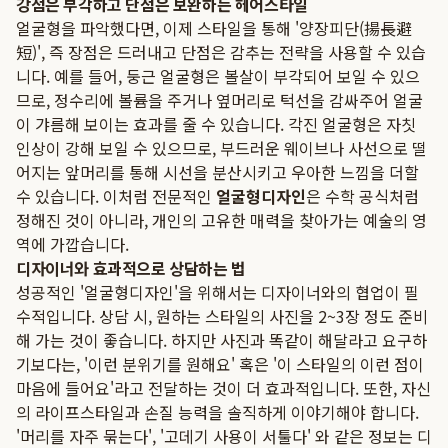
강점은 부각하고 단점은 보완하는 헤어스타일
얼굴형을 파악했다면, 이제 스타일을 통해 '양장피단(揚長避
短)', 즉 장점은 드러내고 단점은 감추는 전략을 사용할 수 있습
니다. 예를 들어, 둥근 얼굴형은 볼살이 부각되어 보일 수 있으
므로, 정수리에 볼륨을 주거나 옆머리로 턱선을 감싸주어 얼굴
이 갸름해 보이는 효과를 줄 수 있습니다. 각진 얼굴형은 자칫
인상이 강해 보일 수 있으므로, 부드러운 웨이브나 사선으로 떨
어지는 앞머리를 통해 시선을 분산시키고 우아한 느낌을 더할
수 있습니다. 이처럼 전문적인
얼굴형디자인
은 수학 공식처럼
정해진 것이 아니라, 개인의 고유한 매력을 찾아가는 예술의 영
역에 가깝습니다.
디자이너와 효과적으로 상담하는 법
성공적인 '얼굴형디자인'을 위해서는 디자이너와의 협업이 필
수적입니다. 상담 시, 원하는 스타일의 사진을 2~3장 정도 준비
해 가는 것이 좋습니다. 하지만 사진과 똑같이 해달라고 요구하
기보다는, '이런 분위기를 원해요' 혹은 '이 스타일의 이런 점이
마음에 들어요'라고 전달하는 것이 더 효과적입니다. 또한, 자신
의 라이프스타일과 손질 능력을 솔직하게 이야기해야 합니다.
'머리를 자주 묶는다', '고데기 사용이 서툴다' 와 같은 정보는 디