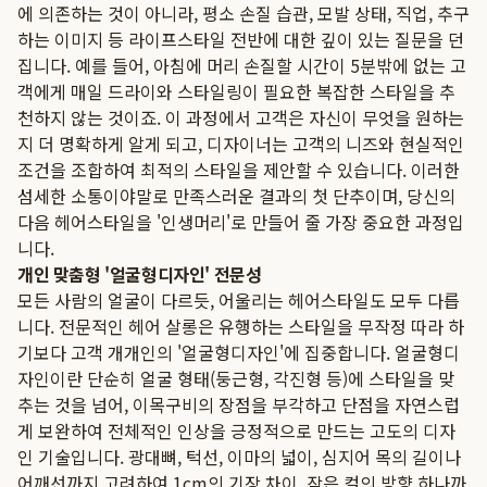
에 의존하는 것이 아니라, 평소 손질 습관, 모발 상태, 직업, 추구
하는 이미지 등 라이프스타일 전반에 대한 깊이 있는 질문을 던
집니다. 예를 들어, 아침에 머리 손질할 시간이 5분밖에 없는 고
객에게 매일 드라이와 스타일링이 필요한 복잡한 스타일을 추
천하지 않는 것이죠. 이 과정에서 고객은 자신이 무엇을 원하는
지 더 명확하게 알게 되고, 디자이너는 고객의 니즈와 현실적인
조건을 조합하여 최적의 스타일을 제안할 수 있습니다. 이러한
섬세한 소통이야말로 만족스러운 결과의 첫 단추이며, 당신의
다음 헤어스타일을 '인생머리'로 만들어 줄 가장 중요한 과정입
니다.
개인 맞춤형 '얼굴형디자인' 전문성
모든 사람의 얼굴이 다르듯, 어울리는 헤어스타일도 모두 다릅
니다. 전문적인 헤어 살롱은 유행하는 스타일을 무작정 따라 하
기보다 고객 개개인의 '얼굴형디자인'에 집중합니다. 얼굴형디
자인이란 단순히 얼굴 형태(둥근형, 각진형 등)에 스타일을 맞
추는 것을 넘어, 이목구비의 장점을 부각하고 단점을 자연스럽
게 보완하여 전체적인 인상을 긍정적으로 만드는 고도의 디자
인 기술입니다. 광대뼈, 턱선, 이마의 넓이, 심지어 목의 길이나
어깨선까지 고려하여 1cm의 기장 차이, 작은 컬의 방향 하나까