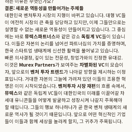
하는 이유는 무엇인가요?
결론: 새로운 역동성을 만들어가는 주체들
대한민국 벤처투자 시장의 지형이 바뀌고 있습니다. 대형 VC들
이 여전히 시장의 큰 축을 담당하고 있지만, 이제 그들만으로는
설명할 수 없는 새로운 역동성이 만들어지고 있습니다. 그 중심
에는 바로
뮤렉스파트너스
와 같은 강소
독립계 VC
들이 있습니
다. 이들은 자본의 논리를 넘어선 파트너십의 가치를 증명하며,
한국 스타트업 생태계에 신선한 활력을 불어넣고 있습니다.
빠른 의사결정, 깊이 있는 전문성, 창업가와의 진정한 유대감.
이것은
Murex Partners
가 보여주는
차별화된 VC
의 모습이
자, 앞으로의
벤처 투자 트렌드
가 나아갈 방향을 제시하는 이정
표입니다. 거대한 자본의 그늘에 가려져 있던 이들의 조용한 혁
명은 이미 시작되었습니다.
벤처투자 시장 재편
의 흐름 속에서,
뮤렉스
와 같은 독립계 VC들이 대한민국의 미래를 이끌어갈 차
세대 유니콘들을 어떻게 발굴하고 성장시켜 나갈지 주목해야
할 때입니다. 그들의 행보 하나하나가 곧 한국 벤처 생태계의 새
로운 역사가 될 것이기 때문입니다. 앞으로 어떤 혁신적인 기업
들이 이들과 함께 세상을 놀라게 할지, 그 귀추가 주목됩니다.