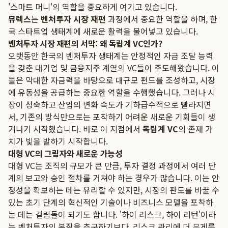
'스마트 머니'의 역할을 중요하게 여기고 있습니다.
뮤렉스
는
벤처투자 시장 재편
과정에서 중요한 역할을 하며, 한
국 스타트업 생태계에 새로운 활력을 불어넣고 있습니다.
벤처투자 시장 재편의 서막: 왜 독립계 VC인가?
오랫동안 한국의 벤처투자 생태계는 안정적인 자금 조달 능력
을 갖춘 대기업 및 금융지주 계열의 VC들이 주도해왔습니다. 이
들은 막대한 자금력을 바탕으로 대규모 펀드를 조성하고, 시장
에 유동성을 공급하는 중요한 역할을 수행했습니다. 그러나 시
장이 성숙하고 산업의 변화 속도가 기하급수적으로 빨라지면
서, 기존의 방식만으로는 포착하기 어려운 새로운 기회들이 생
겨나기 시작했습니다. 바로 이 지점에서
독립계 VC
의 존재 가
치가 빛을 발하기 시작합니다.
대형 VC의 그림자와 새로운 가능성
대형 VC는 조직의 규모가 큰 만큼, 투자 결정 과정에서 여러 단
계의 보고와 승인 절차를 거쳐야 하는 경우가 많습니다. 이는 안
정성을 확보하는 데는 유리할 수 있지만, 시장의 판도를 바꿀 수
있는 초기 단계의 혁신적인 기술이나 비즈니스 모델을 포착하
는 데는 걸림돌이 되기도 합니다. '하이 리스크, 하이 리턴'이라
는 벤처투자의 본질을 추구하기보다, 리스크 관리에 더 무게를