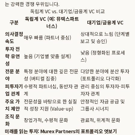
는 강력한 경쟁 우위입니다.
독립계 VC vs. 대기업/금융계 VC 비교
독립계 VC (예: 뮤렉스파트
구분
대기업/금융계 VC
너스)
의사결정
상대적으로 느림 (단계별
매우 빠름 (파트너 중심)
속도
보고 및 승인)
투자 전
낮음 (정형화된 프로세
략 유연
높음 (기업별 맞춤 설계)
스)
성
전문 분
특정 분야에 대한 깊은 전문
다양한 분야에 분산 투자
야
성 (버티컬 집중)
(포트폴리오 다각화)
피투자기
수평적 파트너십, 동반자 관
관리 중심의 투자자-피투
업 관계
계
자자 관계
주요 가
전문성을 바탕으로 한 실질
안정적인 자금 공급 및
치 제안
적 성장 지원 (Value-up)
그룹사 시너지
조직 문
창업가적, 수평적 문화
관료적, 위계적 문화
화
미래를 읽는 투자: Murex Partners의 포트폴리오 엿보기