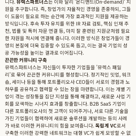
니다.
뮤렉스파트너스
는 이와 달리 '온디맨드(On-demand)' 지
원을 추구합니다. 즉, 창업가의 자율적인 경영을 존중하되, 그들
이 도움이 필요로 하는 순간에 가장 효과적인 지원을 제공하는
방식입니다. 후속 투자 유치를 위한 IR 자료 검토, 핵심 인재 추
천, 법률 및 특허 자문 연결 등, 마치 잘 훈련된 지원군처럼 필요
한 자원을 적시에 연결해 줍니다. 이러한 방식은 창업가들이 경
영의 본질에 더욱 집중할 수 있도록 돕고, 이는 결국 기업의 성
공 가능성을 높이는 결과로 이어집니다.
끈끈한 커뮤니티 구축
뮤렉스파트너스는 자신들이 투자한 기업들을 '뮤렉스 패밀
리'로 묶어 끈끈한 커뮤니티를 형성합니다. 정기적인 밋업, 워크
숍, 세미나 등을 통해 포트폴리오사 CEO들이 서로의 경험과 노
하우를 공유하고 협력할 수 있는 장을 마련합니다. 이는 개별 기
업이 겪는 성장통을 집단 지성을 통해 해결하고, 새로운 사업 기
회를 모색하는 시너지 효과를 창출합니다. B2B SaaS 기업이
다른 포트폴리오사의 첫 고객이 되어주거나, 서로 다른 기술을
가진 기업들이 협력하여 새로운 솔루션을 개발하는 등의 사례
가 바로 이러한 커뮤니티의 힘을 보여줍니다.
독립계 VC
로서
구축한 이러한 강력한 네트워크는 대형 VC가 쉽게 모방할 수 없