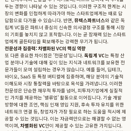
두는 경향이 나타날 수 있는 것입니다. 이러한 구조적 한계는 시
장의 변화를 민첩하게 따라가야 하는 스타트업에게는 때로 답
답함으로 다가올 수 있습니다. 반면,
뮤렉스파트너스
와 같은 독
립계 VC들은 파트너 중심의 신속한 의사결정 구조를 통해 시장
의 기회를 놓치지 않고 포착합니다. 이는 곧 잠재력 있는 스타트
업에게 골든타임을 확보해주는 강력한 무기가 됩니다.
전문성과 집중력: 차별화된 VC의 핵심 역량
또 다른 중요한 차이점은 '전문성'입니다.
독립계 VC
는 특정 산
업 분야나 기술에 대해 깊이 있는 지식과 네트워크를 보유한 전
문가들이 모여 설립하는 경우가 많습니다. 예를 들어, 딥테크,
바이오, SaaS 등 특정 버티컬에 집중하며, 해당 분야의 기술적
이해도와 시장 통찰력을 바탕으로 옥석을 가려냅니다. 이러한
전문성은 단순한 재무적 투자를 넘어, 피투자기업에게 실질적
인 가치를 제공하는 '밸류업' 활동으로 이어집니다. 기술 개발
방향에 대한 조언, 핵심 인재 영입 지원, 후속 투자 유치를 위한
네트워크 연결 등, 창업자가 가장 필요로 하는 도움을 적시에 제
공할 수 있는 것입니다. 이는 자금력만으로는 해결할 수 없는 영
역이며,
차별화된 VC
만이 제공할 수 있는 고유한 가치입니다.