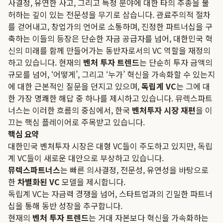
사결정, 유연한 사고, 그리고 특정 분야에 대한 타의 추종을 불
허하는 깊이 있는 전문성을 무기로 삼습니다. 관료주의적 절차
를 걷어내고, 창업가의 언어로 소통하며, 진정한 파트너십을 구
축하는 이들의 등장은 단순한 자금 공급자를 넘어, 대한민국 혁
신의 미래를 함께 만들어가는 동반자로서의 VC 역할을 재정의
하고 있습니다. 현재의
벤처 투자 트렌드
는 단순히 투자 금액의
규모를 넘어, ‘어떻게’, 그리고 ‘누가’ 혁신을 가속화할 수 있는지
에 대한 근본적인 질문을 던지고 있으며,
독립계 VC
는 그에 대
한 가장 명쾌한 해답 중 하나를 제시하고 있습니다. 뮤렉스파트
너스는 이러한 흐름의 중심에서, 한국
벤처투자 시장 재편
을 이
끄는 핵심 플레이어로 주목받고 있습니다.
핵심 요약
대한민국 벤처투자 시장은 대형 VC들이 주도하고 있지만, 독립
계 VC들이 새로운 대안으로 부상하고 있습니다.
뮤렉스파트너스
는 빠른 의사결정, 전문성, 유연성을 바탕으로
한
차별화된 VC
모델을 제시합니다.
독립계 VC는 자금력 경쟁을 넘어, 스타트업과의 긴밀한 파트너
십을 통해 동반 성장을 추구합니다.
현재의
벤처 투자 트렌드
는 거대 자본보다 혁신을 가속화하는