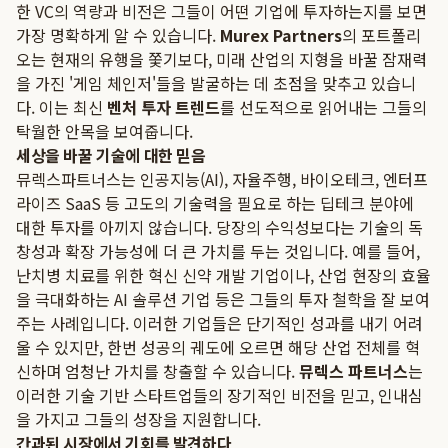
한 VC의 역량과 비전은 그들이 어떤 기업에 투자하는지를 보면
가장 명확하게 알 수 있습니다.
Murex Partners
의 포트폴리
오는 현재의 유행을 쫓기보다, 미래 산업의 지형을 바꿀 잠재력
을 가진 '게임 체인저'들을 발굴하는 데 초점을 맞추고 있습니
다. 이는 최신
벤처 투자 트렌드
를 선도적으로 읽어내는 그들의
탁월한 안목을 보여줍니다.
세상을 바꿀 기술에 대한 믿음
뮤렉스파트너스는 인공지능(AI), 자율주행, 바이오테크, 엔터프
라이즈 SaaS 등 고도의 기술력을 필요로 하는 딥테크 분야에
대한 투자를 아끼지 않습니다. 당장의 수익성보다는 기술의 독
창성과 확장 가능성에 더 큰 가치를 두는 것입니다. 예를 들어,
난치병 치료를 위한 혁신 신약 개발 기업이나, 산업 현장의 효율
을 극대화하는 AI 솔루션 기업 등은 그들의 투자 철학을 잘 보여
주는 사례입니다. 이러한 기업들은 단기적인 성과를 내기 어려
울 수 있지만, 한번 성공의 궤도에 오르면 해당 산업 전체를 혁
신하며 엄청난 가치를 창출할 수 있습니다.
뮤렉스 파트너스
는
이러한 기술 기반 스타트업들의 장기적인 비전을 믿고, 인내심
을 가지고 그들의 성장을 지원합니다.
간과된 시장에서 기회를 발견하다