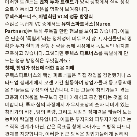
이러한 트렌드는
벤처 투자 트렌드
가 양적 팽창에서 질적 성장
으로 이동하고 있음을 명확히 보여줍니다.
뮤렉스파트너스, 차별화된 VC의 성공 방정식
수많은 독립계 VC 중에서도
뮤렉스파트너스(Murex
Partners)
는 특히 주목할 만한 행보를 보이고 있습니다. 이들
은 단순히 '독립계'라는 정체성에 머무르지 않고, 자신들만의 명
확한 투자 철학과 실행 전략을 통해 시장에서 독보적인 위치를
구축하고 있습니다. 그렇다면
뮤렉스 파트너스
를 특별하게 만
드는 성공 방정식은 무엇일까요?
첫째, 창업가 정신에 대한 깊은 이해
뮤렉스파트너스의 핵심 파트너들은 직접 창업을 경험했거나 스
타트업 생태계에서 오랜 기간 활동하며 창업가들과 동고동락해
온 인물들로 구성되어 있습니다. 이는 그들이 창업가들이 겪는
고충과 어려움을 누구보다 깊이 이해하고 공감한다는 것을 의
미합니다. 투자 심의 과정에서 재무제표상의 숫자 너머에 있는
창업가의 비전, 팀의 역량, 그리고 시장의 잠재력을 꿰뚫어 보는
능력이 탁월한 이유입니다. 이들은 투자자와 피투자기업이라는
수직적 관계가 아닌, 같은 목표를 향해 나아가는 수평적 파트너
관계를 지향합니다. 이러한 접근 방식은 창업가들에게 심리적