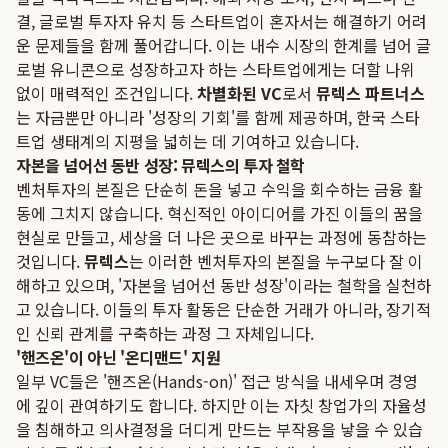
결, 글로벌 투자자 유치 등 스타트업이 혼자서는 해결하기 어려
운 문제들을 함께 풀어갑니다. 이는 내수 시장의 한계를 넘어 글
로벌 유니콘으로 성장하고자 하는 스타트업에게는 더할 나위
없이 매력적인 조건입니다.
차별화된 VC
로서
뮤렉스 파트너스
는 자금뿐만 아니라 '성장의 기회'를 함께 제공하며, 한국 스타
트업 생태계의 지평을 넓히는 데 기여하고 있습니다.
자본을 넘어선 동반 성장: 뮤렉스의 투자 철학
벤처투자의 본질은 단순히 돈을 넣고 수익을 회수하는 금융 활
동에 그치지 않습니다. 혁신적인 아이디어를 가진 이들의 꿈을
현실로 만들고, 세상을 더 나은 곳으로 바꾸는 과정에 동참하는
것입니다.
뮤렉스
는 이러한 벤처투자의 본질을 누구보다 잘 이
해하고 있으며, '자본을 넘어선 동반 성장'이라는 철학을 실천하
고 있습니다. 이들의 투자 활동은 단순한 거래가 아니라, 장기적
인 신뢰 관계를 구축하는 과정 그 자체입니다.
'핸즈온'이 아닌 '온디맨드' 지원
일부 VC들은 '핸즈온(Hands-on)' 접근 방식을 내세우며 경영
에 깊이 관여하기도 합니다. 하지만 이는 자칫 창업가의 자율성
을 침해하고 의사결정을 더디게 만드는 부작용을 낳을 수 있습