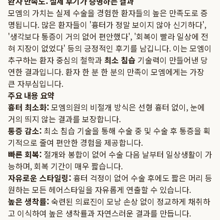
환자 만족도: 실제 후기가 증명하는 결과
모엠의 가치는 실제 수술을 경험한 환자들의 높은 만족도로 증
명됩니다. 많은 환자들이 '흉터가 정말 보이지 않아 신기하다',
'생각보다 통증이 거의 없어 편안했다', '회복이 빨라 일상에 전
혀 지장이 없었다' 등의 긍정적인 후기를 남깁니다. 이는 모엠이
추구하는 환자 중심의 철학과
최소 침습
기술력이 만들어낸 당
연한 결과입니다. 환자 한 분 한 분의 만족이 모엠에게는 가장
큰 자부심입니다.
주요 내용 요약
흉터 최소화:
모엠의원의 비절개 방식은 선형 흉터 없이, 눈에
거의 띄지 않는 결과를 보장합니다.
통증 감소:
최소 침습 기술을 통해 수술 중 및 수술 후 통증을 획
기적으로 줄여 편안한 경험을 제공합니다.
빠른 회복:
절개와 봉합이 없어 수술 다음 날부터 일상생활이 가
능하며, 회복 기간이 매우 짧습니다.
자유로운 스타일링:
흉터 걱정이 없어 수술 후에도 짧은 머리 등
원하는 모든 헤어스타일을 자유롭게 연출할 수 있습니다.
높은 생착률:
숙련된 의료진이 모낭 손상 없이 정교하게 채취하
고 이식하여 높은 생착률과 자연스러운 결과를 만듭니다.