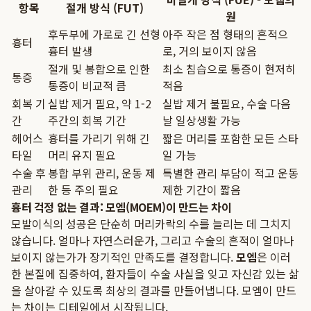
항목
절개 방식 (FUT)
원
후두부에 가로로 긴 선형
아주 작은 점 형태의 흔적으
흉터
흉터 발생
로, 거의 보이지 않음
절개 및 봉합으로 인한
최소 침습으로 통증이 현저히
통증
통증이 비교적 큼
적음
회복 기
실밥 제거 필요, 약 1-2
실밥 제거 불필요, 수술 다음
간
주간의 회복 기간
날 일상생활 가능
헤어스
흉터를 가리기 위해 긴
짧은 머리를 포함한 모든 스타
타일
머리 유지 필요
일 가능
수술 후
봉합 부위 관리, 운동 제
특별한 관리 부담이 적고 운동
관리
한 등 주의 필요
제한 기간이 짧음
흉터 걱정 없는 결과: 모엠(MOEM)이 만드는 차이
모발이식의 성공은 단순히 머리카락의 수를 늘리는 데 그치지
않습니다. 얼마나 자연스러운가, 그리고 수술의 흔적이 얼마나
보이지 않는가가 장기적인 만족도를 결정합니다.
모엠
은 이러
한 본질에 집중하여, 환자들이 수술 사실을 잊고 자신감 있는 삶
을 살아갈 수 있도록 최상의 결과를 만들어냅니다. 모엠이 만드
는 차이는 디테일에서 시작됩니다.