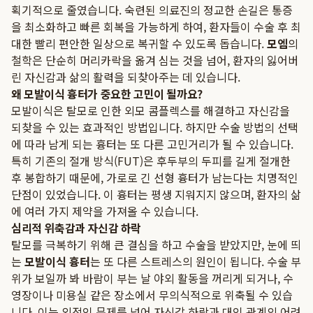
획기적으로 줄였습니다. 숙련된 의료진의 정교한 손길은 통증
을 최소화하고 빠른 회복을 가능하게 하여, 환자들이 수술 후 최
대한 빨리 편안한 일상으로 복귀할 수 있도록 돕습니다.
모엠
의
철학은 단순히 머리카락을 옮겨 심는 것을 넘어, 환자의 잃어버
린 자신감과 삶의 활력을 되찾아주는 데 있습니다.
왜 모발이식 흉터가 중요한 고민이 될까요?
모발이식은 탈모로 인한 외모 콤플렉스를 해결하고 자신감을
되찾을 수 있는 효과적인 방법입니다. 하지만 수술 방법의 선택
에 따라 남게 되는 흉터는 또 다른 고민거리가 될 수 있습니다.
특히 기존의 절개 방식(FUT)은 후두부의 두피를 길게 절개한
후 봉합하기 때문에, 가로로 긴 선형 흉터가 남는다는 치명적인
단점이 있었습니다. 이 흉터는 평생 지워지지 않으며, 환자의 삶
에 여러 가지 제약을 가져올 수 있습니다.
심리적 위축감과 자신감 하락
탈모를 극복하기 위해 큰 결심을 하고 수술을 받았지만, 눈에 띄
는
모발이식 흉터
는 또 다른 스트레스의 원인이 됩니다. 수술 부
위가 보일까 봐 바람이 부는 날 야외 활동을 꺼리게 되거나, 수
영장이나 미용실 같은 장소에서 무의식적으로 위축될 수 있습
니다. 이는 외적인 문제를 넘어 자신감 하락과 대인 관계의 어려