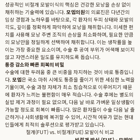
성공적인 비절개 모발이식의 핵심은 건강한 모낭을 손상 없이
채취하는 기술력에 있습니다.
모엠의원
의 의료진은 다년간의
임상 경험과 노하우를 바탕으로, 각 환자의 두피 상태와 모발의
각도, 깊이를 정확하게 파악하여 모낭을 채취합니다. 미세한 펀
치를 사용해 모낭 주변 조직의 손상을 최소화하며, 필요한 만큼
의 모낭만을 정밀하게 선택하여 채취합니다. 이는 생착률을 높
이는 가장 중요한 요소이며, 수술 후 공여 부위가 어색해 보이지
않고 자연스러운 밀도를 유지하도록 돕습니다.
통증 감소와 빠른 회복의 비밀
수술에 대한 두려움 중 큰 비중을 차지하는 것이 바로 통증입니
다.
모엠
은 국소 마취 시에도 통증을 줄이기 위한 세심한 노력을
기울이며, 수술 과정 자체가 최소 침습적으로 이루어지기 때문
에 환자가 느끼는 불편함이 매우 적습니다. 수술 후에는 별도의
실밥 제거 과정이 필요 없으며, 다음 날 바로 가벼운 일상생활이
가능할 정도로 회복이 빠릅니다. 많은 환자들이 수술 다음 날 출
근하거나 사회생활에 복귀할 수 있어, 시간적 여유가 없는 현대
인들에게 최적의 솔루션으로 평가받고 있습니다.
절개(FUT) vs. 비절개(FUE) 모발이식 비교
비절개 방식 (FUE) - 모엠의