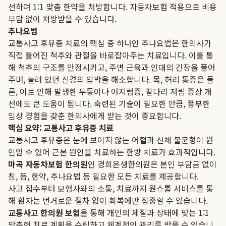
선하여 1:1 맞춤 한약을 처방합니다. 자동차보험 적용으로 비용
부담 없이 처방받을 수 있습니다.
추나요법
교통사고 후유증 치료의 핵심 중 하나인 추나요법은 한의사가
직접 틀어진 척추와 관절을 바로잡아주는 치료입니다. 이를 통
해 척추의 구조를 안정시키고, 주변 근육과 인대의 긴장을 풀어
주며, 눌려 있던 신경의 압박을 해소합니다. 목, 허리 통증은 물
론, 이로 인해 발생한 두통이나 어지럼증, 팔다리 저림 증상 개
선에도 큰 도움이 됩니다. 숙련된 기술이 필요한 만큼, 풍부한
임상 경험을 갖춘 한의사에게 받는 것이 중요합니다.
핵심 요약: 교통사고 후유증 치료
교통사고 후유증은 눈에 보이지 않는 어혈과 신체 불균형이 원
인일 수 있어 근본 원인을 치료하는 한방 치료가 효과적입니다.
마곡 자동차보험 한의원
인 경희온생한의원은 본인 부담금 없이
침, 뜸, 한약, 추나요법 등 필요한 모든 치료를 제공합니다.
사고 접수부터 보험사와의 소통, 치료까지 원스톱 서비스를 통
해 환자는 번거로운 절차 없이 회복에만 집중할 수 있습니다.
교통사고 한의원 보험
을 통해 개인의 체질과 상태에 맞는 1:1
맞춤형 치료 계획을 수립하고 체계적인 관리를 받을 수 있습니