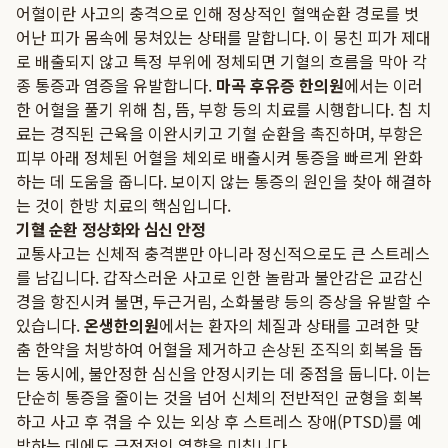
어혈이란 사고의 충격으로 인해 정상적인 혈액순환 경로를 벗
어난 피가 몸속에 뭉쳐있는 상태를 말합니다. 이 뭉친 피가 제대
로 배출되지 않고 특정 부위에 정체되면 기혈의 흐름을 막아 각
종 통증과 염증을 유발합니다.
마곡 후유증 한의원
에서는 이러
한 어혈을 풀기 위해 침, 뜸, 부항 등의 치료를 시행합니다. 침 치
료는 경직된 근육을 이완시키고 기혈 순환을 촉진하며, 부항은
피부 아래 정체된 어혈을 체외로 배출시켜 통증을 빠르게 완화
하는 데 도움을 줍니다. 보이지 않는 통증의 원인을 찾아 해결하
는 것이 한방 치료의 핵심입니다.
기혈 순환 정상화와 심신 안정
교통사고는 신체적 충격뿐만 아니라 정신적으로도 큰 스트레스
를 남깁니다. 갑작스러운 사고로 인한 놀람과 불안감은 교감신
경을 항진시켜 불면, 두근거림, 소화불량 등의 증상을 유발할 수
있습니다.
온생한의원
에서는 환자의 체질과 상태를 고려한 맞
춤 한약을 처방하여 어혈을 제거하고 손상된 조직의 회복을 돕
는 동시에, 불안정한 심신을 안정시키는 데 중점을 둡니다. 이는
단순히 통증을 줄이는 것을 넘어 신체의 전반적인 균형을 회복
하고 사고 후 겪을 수 있는 외상 후 스트레스 장애(PTSD)를 예
방하는 데에도 긍정적인 영향을 미칩니다.