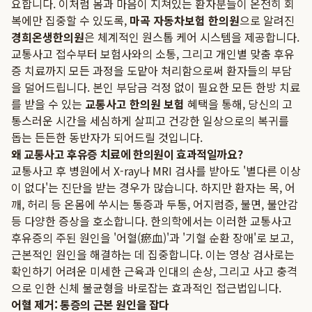
요합니다. 이처럼 몸과 마음이 지쳐있는 환자분들이 온전히 회
복에만 집중할 수 있도록,
마곡 자동차보험 한의원
으로 알려진
경희온생한의원
은 체계적인 원스톱 케어 시스템을 제공합니다.
교통사고 접수부터 보험사와의 소통, 그리고 개인별 맞춤 후유
증 치료까지 모든 과정을 도맡아 처리함으로써 환자들의 부담
을 덜어드립니다. 본인 부담금 걱정 없이 필요한 모든 한방 치료
를 받을 수 있는
교통사고 한의원 보험
혜택을 통해, 당신의 고
통스러운 시간을 세심하게 살피고 건강한 일상으로의 복귀를
돕는 든든한 동반자가 되어드릴 것입니다.
왜 교통사고 후유증 치료에 한의원이 효과적일까요?
교통사고 후 병원에서 X-ray나 MRI 검사를 받아도 '별다른 이상
이 없다'는 진단을 받는 경우가 많습니다. 하지만 환자는 목, 어
깨, 허리 등 온몸에 쑤시는 통증과 두통, 어지럼증, 불면, 불안감
등 다양한 증상을 호소합니다. 한의학에서는 이러한 교통사고
후유증의 주된 원인을 '어혈(瘀血)'과 '기혈 순환 장애'로 보고,
근본적인 원인을 해결하는 데 집중합니다. 이는 영상 검사로는
확인하기 어려운 미세한 근육과 인대의 손상, 그리고 사고 충격
으로 인한 신체 불균형을 바로잡는 효과적인 접근법입니다.
어혈 제거: 통증의 근본 원인을 잡다