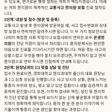
수 있도록, 번거로운 행정 절차는 저희가 책임지겠습니다. 아래
는 저희 한의원의 체계적인
교통사고 한의원 보험
진료 절차입
니다.
1단계: 내원 및 접수 (방문 및 등록)
교통사고 발생 후 한의원에 방문하실 때, 사고 접수번호와 상대
방 보험사 연락처만 알려주시면 됩니다. 이 두 가지 정보만으로
나머지 복잡한 서류 작업이나 보험사와의 연락은 모두
온생한
의원
의 전담 직원이 알아서 처리합니다. 환자분께서는 편안한
마음으로 진료를 기다리시기만 하면 됩니다. 처음 겪는 사고라
당황스럽고 무엇을 해야 할지 모르겠다면, 주저하지 말고 먼저
한의원으로 연락 주시면 친절하게 안내해 드립니다.
2단계: 원장님과의 1:1 맞춤 상담 및 진단
접수가 완료되면, 경희대학교 한의과대학 출신의 대표 원장님
과 1:1 심층 상담을 진행합니다. 사고 당시의 상황, 현재 느끼는
통증의 부위와 정도, 평소 앓고 있던 질환이나 생활 습관까지 꼼
꼼하게 문진합니다. 또한, 이학적 검사와 맥진, 설진 등 한의학
적 진단 방법을 통해 눈에 보이지 않는 신체 불균형과 어혈의 위
치까지 정확하게 파악합니다. 환자 한 분 한 분의 이야기에 귀
기울이며 통증의 근본 원인을 찾아내는 과정입니다.