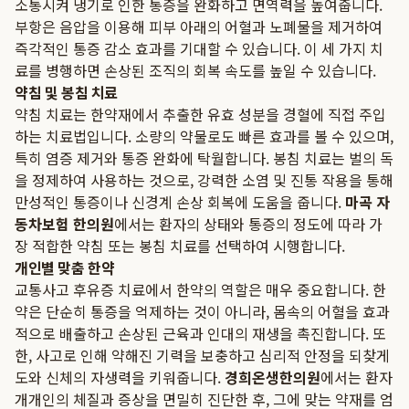
소통시켜 냉기로 인한 통증을 완화하고 면역력을 높여줍니다.
부항은 음압을 이용해 피부 아래의 어혈과 노폐물을 제거하여
즉각적인 통증 감소 효과를 기대할 수 있습니다. 이 세 가지 치
료를 병행하면 손상된 조직의 회복 속도를 높일 수 있습니다.
약침 및 봉침 치료
약침 치료는 한약재에서 추출한 유효 성분을 경혈에 직접 주입
하는 치료법입니다. 소량의 약물로도 빠른 효과를 볼 수 있으며,
특히 염증 제거와 통증 완화에 탁월합니다. 봉침 치료는 벌의 독
을 정제하여 사용하는 것으로, 강력한 소염 및 진통 작용을 통해
만성적인 통증이나 신경계 손상 회복에 도움을 줍니다.
마곡 자
동차보험 한의원
에서는 환자의 상태와 통증의 정도에 따라 가
장 적합한 약침 또는 봉침 치료를 선택하여 시행합니다.
개인별 맞춤 한약
교통사고 후유증 치료에서 한약의 역할은 매우 중요합니다. 한
약은 단순히 통증을 억제하는 것이 아니라, 몸속의 어혈을 효과
적으로 배출하고 손상된 근육과 인대의 재생을 촉진합니다. 또
한, 사고로 인해 약해진 기력을 보충하고 심리적 안정을 되찾게
도와 신체의 자생력을 키워줍니다.
경희온생한의원
에서는 환자
개개인의 체질과 증상을 면밀히 진단한 후, 그에 맞는 약재를 엄