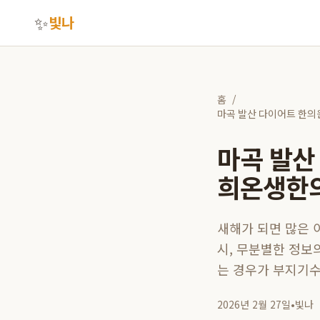
✨
빛나
홈
/
마곡 발산 다이어트 한의
마곡 발산
희온생한의
새해가 되면 많은 
시, 무분별한 정보
는 경우가 부지기수
2026년 2월 27일
•
빛나