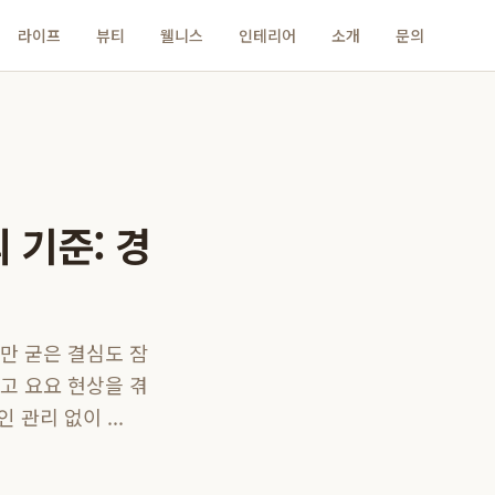
라이프
뷰티
웰니스
인테리어
소개
문의
 기준: 경
만 굳은 결심도 잠
고 요요 현상을 겪
관리 없이 ...