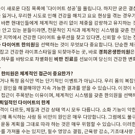
이 새로운 다짐 목록에 '다이어트 성공'을 올립니다. 하지만 굳은 결
 잃거나, 무리한 시도로 인해 건강을 해치고 요요 현상을 겪는 경우
 바쁜 현대인들에게 체계적인 관리 없이 체중을 감량하고 유지하는 것
을 안고 있는 분들이라면, 전문적인 지식과 체계적인 시스템을 갖춘 
산 지역에서 건강한 다이어트 솔루션을 찾고 있다면, 신뢰할 수 있는
 다이어트 한의원
을 선택하는 것이 무엇보다 중요합니다. 단순한 체
잡고 건강한 라이프스타일을 되찾아주는 곳, 바로
경희온생한의원
은
노하우를 바탕으로 차별화된
비만 진료
를 선보이며 당신의 건강한 변
.
트 한의원은 체계적인 접근이 중요한가?
거나 특정 음식만 먹는 단기적인 이벤트가 아닙니다. 우리 몸의 복
인 원인을 해결해야만 지속 가능한 결과를 얻을 수 있습니다. 이것이
 접근이 주목받는 이유이며, 체계적인 시스템을 갖춘 한의원을 선택
 획일적인 다이어트의 한계
이 다르듯, 체질과 건강 상태 역시 모두 다릅니다. 소화 기능이 약한
 인해 폭식하는 사람 등 비만의 원인은 매우 다양합니다. 그럼에도 불
운동 계획을 그대로 따라 하는 것은 매우 위험할 수 있습니다. 이러
를 가져올 수는 있지만, 필수 영양소 결핍, 근육량 감소, 기초대사량