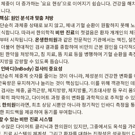
체중이 더 증가하는 '요요 현상'으로 이어지기 쉽습니다. 건강을 해
됩니다.
핵심: 원인 분석과 맞춤 처방
순히 과체중 상태로 보지 않고, 체내 기혈 순환이 원활하지 못해 노폐
인식합니다. 따라서 한의학적
비만 진료
의 첫걸음은 환자 개개인의 체
부터 시작됩니다.
온생한의원
과 같은 전문적인 기관에서는 맥진, 설진
 더불어 현대적인 검사 결과를 종합하여 비만의 근본 원인을 다각적
 한약을 처방하고, 침 치료, 뜸 치료 등을 병행하여 기혈 순환을 
지방을 감량할 수 있도록 돕습니다.
인바디(InBody) 검사의 중요성
단순히 체중계 숫자를 줄이는 것이 아니라, 체성분의 건강한 변화를
 근육량은 유지하거나 늘리는 것이 핵심입니다. 이를 위해 객관적인 
검사는 체중, 골격근량, 체지방량, 체지방률, 기초대사량 등 우리 몸
정확히 파악하고, 다이어트 과정 중의 변화를 과학적으로 추적할 수 있
 한의원
이라면, 최초 상담 시뿐만 아니라 정기적인 인바디 측정을 통
한 피드백을 제공하여 동기를 부여합니다.
 수 있는 비만 진료 시스템
 수많은 다이어트 클리닉과 한의원이 있지만, 그중에서도 옥석을 가
성, 진료 시스템의 체계성, 그리고 환자를 대하는 진정성은 성공적인 