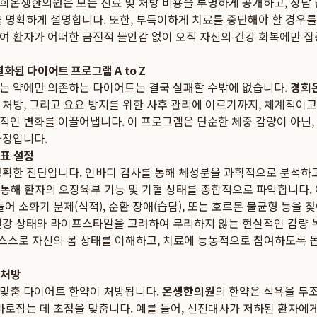
경희온생한의원은 모든 진료 및 처방 비용을 투명하게 공개하고, 상담
을 명확하게 설명합니다. 또한, 부득이하게 치료를 중단해야 할 경우를
여 환자가 어떠한 금전적 불안감 없이 오직 자신의 건강 회복에만 집
된 다이어트 프로그램 A to Z
는 약에만 의존하는 다이어트는 결국 실패할 수밖에 없습니다.
경희
 처방, 그리고 요요 방지를 위한 사후 관리에 이르기까지, 체계적이
적인 변화를 이끌어냅니다. 이 프로그램은 단순한 체중 감량이 아닌,
과정입니다.
목표 설정
정확한 진단입니다. 인바디 검사를 통해 체성분을 과학적으로 분석하
을 통해 환자의 오장육부 기능 및 기혈 상태를 종합적으로 파악합니다.
들어 소화기 문제(식적), 순환 장애(습담), 또는 호르몬 불균형 등을 
건강 상태와 라이프스타일을 고려하여 무리하지 않는 현실적인 감량 
자 스스로 자신의 몸 상태를 이해하고, 치료에 능동적으로 참여하도록 
 처방
1 맞춤 다이어트 한약이 처방됩니다.
온생한의원
의 한약은 식욕을 무
 바로잡는 데 초점을 맞춥니다. 예를 들어, 신진대사가 저하된 환자에