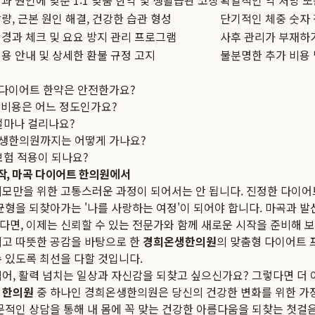
과 원인에 맞춘 1:1 맞춤 한약 및 생활습관 코칭
획일적인 약 처방 
량, 근본 원인 해결, 건강한 습관 형성
단기적인 체중 숫자
경과 체크 및 요요 방지 관리 프로그램
사후 관리가 부재하
용 안내 및 상세한 환불 규정 고지
불분명한 추가 비용 
다이어트 한약은 안전한가요?
 비용은 어느 정도인가요?
얼마나 걸리나요?
생한의원까지는 어떻게 가나요?
보험 적용이 되나요?
작, 마곡 다이어트 한의원에서
외모만을 위한 고통스러운 과정이 되어서는 안 됩니다. 진정한 다이어
균형을 되찾아가는 '나를 사랑하는 여정'이 되어야 합니다. 마곡과 발
면, 이제는 신뢰할 수 있는 전문가와 함께 새로운 시작을 준비해 보
리고 따뜻한 공감을 바탕으로 한
경희온생한의원
의 맞춤형 다이어트 
 있도록 최선을 다할 것입니다.
어, 활력 넘치는 일상과 자신감을 되찾고 싶으신가요? 그렇다면 더 
 한의원
중 하나인 경희온생한의원은 당신의 건강한 변화를 위한 가장
문적인 상담을 통해 내 몸에 꼭 맞는 건강한 아름다움을 되찾는 첫걸