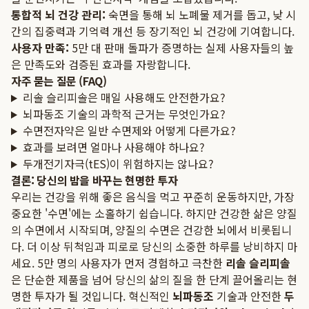
통합적 뇌 건강 관리:
숙면을 통해 뇌 노폐물 제거를 돕고, 낮 시
간의 집중력과 기억력 개선 등 장기적인 뇌 건강에 기여합니다.
사용자 만족:
5만 대 판매 돌파가 증명하는 실제 사용자들의 높
은 만족도와 검증된 효과를 자랑합니다.
자주 묻는 질문 (FAQ)
리솔 슬리피솔은 매일 사용해도 안전한가요?
뇌파동조 기술의 과학적 근거는 무엇인가요?
수면전자약은 일반 수면제와 어떻게 다른가요?
효과를 보려면 얼마나 사용해야 하나요?
두개전기자극(tES)이 위험하지는 않나요?
결론: 당신의 밤을 바꾸는 현명한 투자
우리는 건강을 위해 좋은 음식을 먹고 꾸준히 운동하지만, 가장
중요한 '수면'에는 소홀하기 쉽습니다. 하지만 건강한 삶은 양질
의 수면에서 시작되며, 양질의 수면은 건강한 뇌에서 비롯됩니
다. 더 이상 뒤척임과 피로로 당신의 소중한 하루를 낭비하지 마
세요. 5만 명의 사용자가 먼저 경험하고 극찬한
리솔 슬리피솔
은 단순한 제품을 넘어 당신의 삶의 질을 한 단계 끌어올리는 현
명한 투자가 될 것입니다. 혁신적인
뇌파동조
기술과 안전한
두