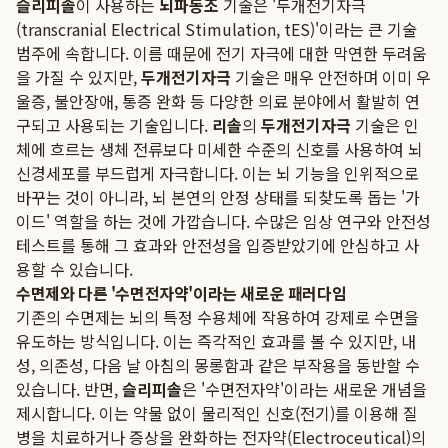
슬리피솔
이 사용하는
뇌파동조
기술은 '두개전기자극
(transcranial Electrical Stimulation, tES)'이라는 큰 기술
범주에 속합니다. 이름 때문에 전기 자극에 대한 막연한 두려움
을 가질 수 있지만,
두개전기자극
기술은 매우 안전하며 이미 우
울증, 불안장애, 통증 완화 등 다양한 의료 분야에서 활발히 연
구되고 사용되는 기술입니다.
리솔
의
두개전기자극
기술은 인
체에 흐르는 생체 전류보다 미세한 수준의 신호를 사용하여 뇌
신경세포를 부드럽게 자극합니다. 이는 뇌 기능을 인위적으로
바꾸는 것이 아니라, 뇌 본연의 안정 상태를 되찾도록 돕는 '가
이드' 역할을 하는 것에 가깝습니다. 수많은 임상 연구와 안전성
테스트를 통해 그 효과와 안전성을 입증받았기에 안심하고 사
용할 수 있습니다.
수면제와 다른 '수면전자약'이라는 새로운 패러다임
기존의 수면제는 뇌의 특정 수용체에 작용하여 강제로 수면을
유도하는 방식입니다. 이는 즉각적인 효과를 볼 수 있지만, 내
성, 의존성, 다음 날 아침의 몽롱함과 같은 부작용을 동반할 수
있습니다. 반면,
슬리피솔
은 '수면전자약'이라는 새로운 개념을
제시합니다. 이는 약물 없이 물리적인 신호(전기)를 이용해 질
병을 치료하거나 증상을 완화하는 전자약(Electroceutical)의