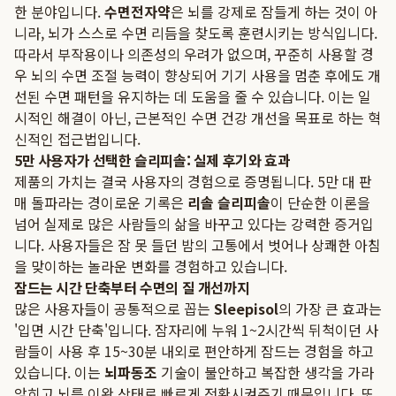
한 분야입니다.
수면전자약
은 뇌를 강제로 잠들게 하는 것이 아
니라, 뇌가 스스로 수면 리듬을 찾도록 훈련시키는 방식입니다.
따라서 부작용이나 의존성의 우려가 없으며, 꾸준히 사용할 경
우 뇌의 수면 조절 능력이 향상되어 기기 사용을 멈춘 후에도 개
선된 수면 패턴을 유지하는 데 도움을 줄 수 있습니다. 이는 일
시적인 해결이 아닌, 근본적인 수면 건강 개선을 목표로 하는 혁
신적인 접근법입니다.
5만 사용자가 선택한 슬리피솔: 실제 후기와 효과
제품의 가치는 결국 사용자의 경험으로 증명됩니다. 5만 대 판
매 돌파라는 경이로운 기록은
리솔 슬리피솔
이 단순한 이론을
넘어 실제로 많은 사람들의 삶을 바꾸고 있다는 강력한 증거입
니다. 사용자들은 잠 못 들던 밤의 고통에서 벗어나 상쾌한 아침
을 맞이하는 놀라운 변화를 경험하고 있습니다.
잠드는 시간 단축부터 수면의 질 개선까지
많은 사용자들이 공통적으로 꼽는
Sleepisol
의 가장 큰 효과는
'입면 시간 단축'입니다. 잠자리에 누워 1~2시간씩 뒤척이던 사
람들이 사용 후 15~30분 내외로 편안하게 잠드는 경험을 하고
있습니다. 이는
뇌파동조
기술이 불안하고 복잡한 생각을 가라
앉히고 뇌를 이완 상태로 빠르게 전환시켜주기 때문입니다. 또