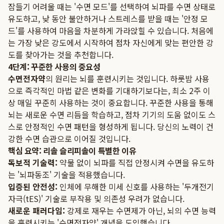
잠들기 어려울 때는 '수면 모드'를 선택하여 뇌파를 수면 상태로
유도하고, 낮 동안 불안하거나 스트레스를 받을 때는 '안정 모
드'를 사용하여 마음을 차분하게 가라앉힐 수 있습니다. 처음에
는 가장 낮은 강도에서 시작하여 점차 자신에게 맞는 편안한 강
도를 찾아가는 것을 추천합니다.
4단계: 꾸준한 사용의 중요성
수면전자약
의 원리는 뇌를 훈련시키는 것입니다. 하룻밤 사용
으로 즉각적인 마법 같은 변화를 기대하기보다는, 최소 2주 이
상 매일 꾸준히 사용하는 것이 중요합니다. 꾸준한 사용을 통해
뇌는 새로운 수면 리듬을 학습하고, 점차 기기의 도움 없이도 스
스로 안정적인 수면 패턴을 형성하게 됩니다. 당신의 노력이 건
강한 수면 습관으로 이어질 것입니다.
핵심 요약: 리솔 슬리피솔이 특별한 이유
독보적 기술력:
약물 없이 뇌파를 직접 안정시켜 수면을 유도하
는 '뇌파동조' 기술을 적용했습니다.
입증된 안전성:
인체에 무해한 미세 신호를 사용하는 '두개전기
자극(tES)' 기술로 부작용 및 의존성 우려가 없습니다.
새로운 패러다임:
강제로 재우는 수면제가 아닌, 뇌의 수면 능력
을 훈련시키는 '수면전자약' 개념을 도입했습니다.