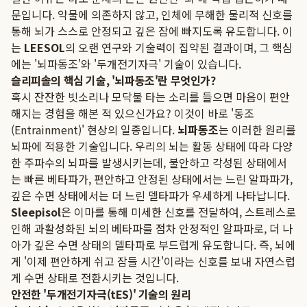
문입니다. 약물에 의존하지 않고, 인체에 무해한 물리적 신호를
통해 뇌가 스스로 안정되고 깊은 잠에 빠지도록 유도합니다. 이
는
LEESOL
의 오랜 연구와 기술력이 집약된 결과이며, 그 핵심
에는 '뇌파동조'와 '두개전기자극' 기술이 있습니다.
슬리피솔의 핵심 기술, '뇌파동조'란 무엇인가?
혹시 잔잔한 빗소리나 모닥불 타는 소리를 들으면 마음이 편안
해지는 경험을 해본 적 있으신가요? 이것이 바로 '동조
(Entrainment)' 현상의 일종입니다.
뇌파동조
는 이러한 원리를
뇌파에 적용한 기술입니다. 우리의 뇌는 활동 상태에 따라 다양
한 주파수의 뇌파를 발생시키는데, 불안하고 각성된 상태에서
는 빠른 베타파가, 편안하고 안정된 상태에서는 느린 알파파가,
깊은 수면 상태에서는 더 느린 델타파가 우세하게 나타납니다.
Sleepisol
은 이마를 통해 미세한 신호를 전달하여, 스트레스로
인해 과활성화된 뇌의 베타파를 점차 안정적인 알파파로, 더 나
아가 깊은 수면 상태의 델타파로 부드럽게 유도합니다. 즉, 뇌에
게 '이제 편안하게 쉬고 잠들 시간'이라는 신호를 보내 자연스럽
게 수면 상태로 전환시키는 것입니다.
안전한 '두개전기자극(tES)' 기술의 원리