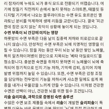
리 잠자리에 누워도 뇌가 휴식 모드로 전환되기 어렵습니다. 여
기에 잠들기 직전까지 손에서 놓지 못하는 스마트폰, 태블릿 등
디지털 기기에서 나오는 블루라이트는 수면 유도 호르몬인 멜
라토닌 분비를 억제하여 생체 리듬을 교란시킵니다. 결국 '피곤
한데 잠은 오지 않는' 최악의 상황에 놓이게 되는 것입니다.
수면 부족이 뇌 건강에 미치는 영향
하룻밤의 수면 부족은 다음 날의 집중력 저하와 피로감으로 끝
나지 않습니다. 만성적인 수면 부족은 뇌에 치명적인 영향을 미
칠 수 있습니다. 잠을 자는 동안 우리 뇌는 낮 동안 쌓인 노폐물,
특히 알츠하이머병의 원인으로 지목되는 '베타 아밀로이드'를
청소합니다. 충분한 숙면을 취하지 못하면 이 노폐물이 뇌에 축
적되어 장기적으로 인지 기능 저하, 기억력 감퇴, 심지어 치매
발병 위험까지 높일 수 있습니다. 또한, 수면 부족은 감정 조절
을 담당하는 전두엽의 기능을 저하시켜 사소한 일에도 쉽게 짜
증을 내거나 우울감을 느끼게 만들 수 있습니다. 이처럼 건강한
수면은 선택이 아닌, 건강한 뇌를 위한 필수 조건입니다.
리솔 슬리피솔, 과학으로 증명된 숙면 솔루션
수많은 수면 보조 제품들 속에서
리솔
이 개발한
슬리피솔
이 특
별한 이유는 바로 문제의 근본 원인인 '뇌'에 직접 접근하기 때