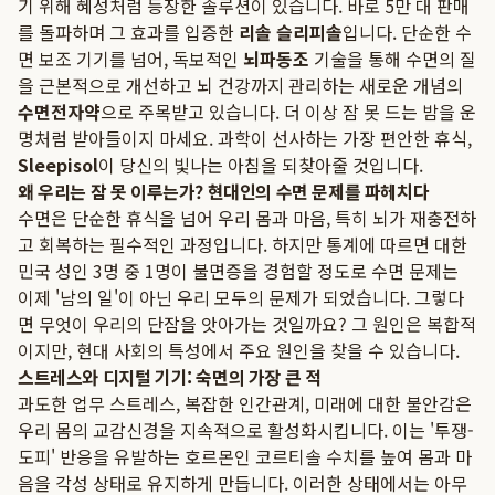
기 위해 혜성처럼 등장한 솔루션이 있습니다. 바로 5만 대 판매
를 돌파하며 그 효과를 입증한
리솔 슬리피솔
입니다. 단순한 수
면 보조 기기를 넘어, 독보적인
뇌파동조
기술을 통해 수면의 질
을 근본적으로 개선하고 뇌 건강까지 관리하는 새로운 개념의
수면전자약
으로 주목받고 있습니다. 더 이상 잠 못 드는 밤을 운
명처럼 받아들이지 마세요. 과학이 선사하는 가장 편안한 휴식,
Sleepisol
이 당신의 빛나는 아침을 되찾아줄 것입니다.
왜 우리는 잠 못 이루는가? 현대인의 수면 문제를 파헤치다
수면은 단순한 휴식을 넘어 우리 몸과 마음, 특히 뇌가 재충전하
고 회복하는 필수적인 과정입니다. 하지만 통계에 따르면 대한
민국 성인 3명 중 1명이 불면증을 경험할 정도로 수면 문제는
이제 '남의 일'이 아닌 우리 모두의 문제가 되었습니다. 그렇다
면 무엇이 우리의 단잠을 앗아가는 것일까요? 그 원인은 복합적
이지만, 현대 사회의 특성에서 주요 원인을 찾을 수 있습니다.
스트레스와 디지털 기기: 숙면의 가장 큰 적
과도한 업무 스트레스, 복잡한 인간관계, 미래에 대한 불안감은
우리 몸의 교감신경을 지속적으로 활성화시킵니다. 이는 '투쟁-
도피' 반응을 유발하는 호르몬인 코르티솔 수치를 높여 몸과 마
음을 각성 상태로 유지하게 만듭니다. 이러한 상태에서는 아무