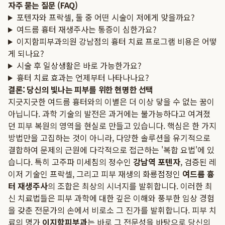
자주 묻는 질문 (FAQ)
포텐자와 프락셀, 둘 중 어떤 시술이 저에게 맞을까요?
여드름 흉터 재생주사는 통증이 심한가요?
이지함피부과의원 강남점의 흉터 치료 프로그램 비용은 어떻
게 되나요?
시술 후 일상생활은 바로 가능한가요?
흉터 치료 효과는 언제부터 나타나나요?
결론: 당신의 빛나는 피부를 위한 현명한 선택
지긋지긋한 여드름 흉터와의 이별은 더 이상 닿을 수 없는 꿈이
아닙니다. 과학 기술의 발전은 과거에는 불가능하다고 여겨졌
던 피부 복원의 영역을 현실로 만들고 있습니다. 핵심은 한 가지
방법만을 고집하는 것이 아니라, 다양한 솔루션을 유기적으로
결합하여 문제의 근원에 다각적으로 접근하는 '복합 요법'에 있
습니다. 특히 고주파 미세침의 정수인
강남역 포텐자
, 검증된 레
이저 기술인 프락셀, 그리고 피부 재생의 화룡점정인
여드름 흉
터 재생주사
의 조합은 최상의 시너지를 발휘합니다. 이러한 최
신 치료법들은 피부 과학에 대한 깊은 이해와 풍부한 임상 경험
을 갖춘 전문가의 손에서 비로소 그 진가를 발휘합니다. 피부 치
료의 명가
이지함피부과
는 바로 그 전문성을 바탕으로 당신의