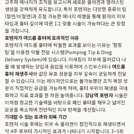
고주파 에너지가 조직을 응고시켜 새로운 콜라겐과 엘라스틴
생성을 강력하게 유도합니다. 특히 포텐자는 다양한 종류의 팁
(절연/비절연)과 조절 가능한 에너지 레벨을 통해 환자의 피부
타입과 흉터 깊이에 따른 1:1 맞춤 시술이 가능하다는 큰 장점
을 가집니다.
포텐자가 여드름 흉터에 효과적인 이유
포텐자가 여드름 흉터에 탁월한 효과를 보이는 이유는 '펌핑
팁'을 이용한 약물 전달 시스템(Pumping Tip & Drug
Delivery System)에 있습니다. 미세침이 피부에 들어갔다 나
올 때 발생하는 양압과 음압을 이용하여 스킨부스터나
여드름
흉터 재생주사
와 같은 유효 성분을 피부 깊숙이 균일하게 전달
할 수 있습니다. 이는 레이저만으로는 불가능했던 조직 복원 성
분의 직접적인 공급을 가능하게 하여, 흉터 부위의 재생을 극대
화하고 치료 효과를 한 차원 높여줍니다.
강남역 포텐자
시술은
이처럼 정교한 기술력을 바탕으로 패인 흉터를 채우고 넓어진
모공을 축소하며 전반적인 피부 탄력을 개선합니다.
기대할 수 있는 효과와 회복 기간
포텐자 시술 후에는 피부 속 콜라겐이 점진적으로 재생되면서
약 4주 후부터 가시적인 효과가 나타나기 시작합니다. 3~5회