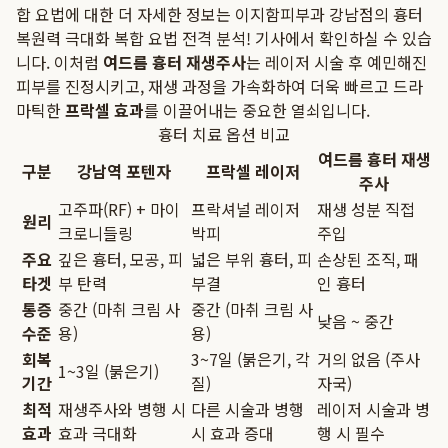
합 요법에 대한 더 자세한 정보는
이지함피부과 강남점의 흉터
복원력 극대화 복합 요법 전격 분석!
기사에서 확인하실 수 있습
니다. 이처럼
여드름 흉터 재생주사
는 레이저 시술 후 예민해진
피부를 진정시키고, 재생 과정을 가속화하여 더욱 빠르고 드라
마틱한
프락셀 효과
를 이끌어내는 중요한 열쇠입니다.
흉터 치료 옵션 비교
여드름 흉터 재생
구분
강남역 포텐자
프락셀 레이저
주사
고주파(RF) + 마이
프락셔널 레이저
재생 성분 직접
원리
크로니들링
박피
주입
주요
깊은 흉터, 모공, 피
넓은 부위 흉터, 피
손상된 조직, 패
타겟
부 탄력
부결
인 흉터
통증
중간 (마취 크림 사
중간 (마취 크림 사
낮음 ~ 중간
수준
용)
용)
회복
3~7일 (붉은기, 각
거의 없음 (주사
1~3일 (붉은기)
기간
질)
자국)
최적
재생주사와 병행 시
다른 시술과 병행
레이저 시술과 병
효과
효과 극대화
시 효과 증대
행 시 필수