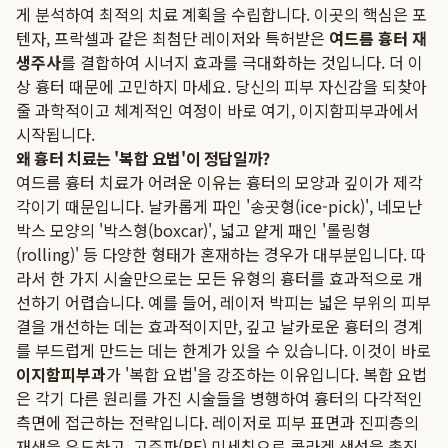
게 분석하여 최적의 치료 계획을 수립합니다. 이곳의 핵심은 포
텐자, 프락셀과 같은 최첨단 레이저와 특허받은
여드름 흉터 재
생주사
를 결합하여 시너지 효과를 극대화하는 것입니다. 더 이
상 흉터 때문에 고민하지 마세요. 당신의 피부 자신감을 되찾아
줄 과학적이고 체계적인 여정이 바로 여기, 이지함피부과에서
시작됩니다.
왜 흉터 치료는 '복합 요법'이 정답일까?
여드름 흉터 치료가 어려운 이유는 흉터의 모양과 깊이가 제각
각이기 때문입니다. 날카롭게 파인 '송곳형(ice-pick)', 네모난
박스 모양의 '박스형(boxcar)', 넓고 얕게 패인 '롤링형
(rolling)' 등 다양한 형태가 혼재하는 경우가 대부분입니다. 따
라서 한 가지 시술만으로는 모든 유형의 흉터를 효과적으로 개
선하기 어렵습니다. 예를 들어, 레이저 박피는 넓은 부위의 피부
결을 개선하는 데는 효과적이지만, 깊고 날카로운 흉터의 경계
를 부드럽게 만드는 데는 한계가 있을 수 있습니다. 이것이 바로
이지함피부과
가 '복합 요법'을 강조하는 이유입니다. 복합 요법
은 각기 다른 원리를 가진 시술들을 병행하여 흉터의 다각적인
측면에 접근하는 전략입니다. 레이저로 피부 표면과 진피층의
재생을 유도하고, 고주파(RF) 미세침으로 콜라겐 생성을 촉진