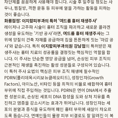
차단제를 꼼꼼하게 사용해야 합니다. 시술 후 일주일 정도는 사
우나, 찜질방, 격한 운동 등 피부에 열을 가하는 활동을 피하는
것이 좋습니다.
화룡점정: 이지함피부과의 특허 '여드름 흉터 재생주사'
레이저나 고주파 시술이 흉터 조직을 파괴하고 새로운 콜라겐
생성을 유도하는 '기반 공사'라면,
여드름 흉터 재생주사
는 그
위에 양질의 건축 자재를 공급하여 집을 튼튼하게 짓는 '마감 공
사'와 같습니다. 특히
이지함피부과의원 강남점
의 특허받은 재
생주사는 흉터 치료의 성공률을 결정짓는 핵심적인 역할을 합
니다. 이 주사는 단순한 영양 공급을 넘어, 손상된 피부 조직의
근본적인 재생을 촉진하는 활성 성분들로 구성되어 있습니다.
이 특허 주사 요법의 핵심은 피부 조직 재생에 필수적인
PDRN(폴리데옥시리보뉴클레오티드), 성장인자(Growth
Factors), 아미노산, 비타민 등을 최적의 비율로 배합하여 흉터
부위에 직접 주입하는 것입니다. PDRN은 연어 DNA에서 추출
한 성분으로, 손상된 세포의 DNA 합성을 도와 상처 치유를 촉
진하고 염증을 감소시키는 효과가 뛰어납니다. 성장인자는 세
포의 분열과 증식을 유도하여 패인 흉터 부위에 새살이 차오르
도록 돕습니다. 연예인들의 물광 피부 비결로도 잘 알려진 이 복