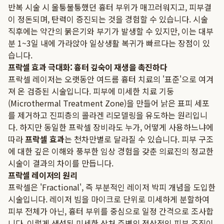
반복 시술 시 울퉁불퉁했던 흉터 부위가 매끄러워지고, 피부결
이 정돈되며, 탄력이 증진되는 것을 경험할 수 있습니다. 시술
직후에는 약간의 붉은기와 부기가 발생할 수 있지만, 이는 대부
분 1~3일 내에 가라앉아 일상생활 복귀가 빠르다는 장점이 있
습니다.
프락셀 효과 극대화: 흉터 깊숙이 재생을 촉진하다
프락셀 레이저는 오랫동안 여드름 흉터 치료의 '표준'으로 여겨
져 온 검증된 시술입니다. 피부에 미세한 치료 기둥
(Microthermal Treatment Zone)을 만들어 낡은 표피 세포
를 제거하고 진피층의 콜라겐 리모델링을 유도하는 원리입니
다. 하지만 동일한 프락셀 장비라도 누가, 어떻게 사용하느냐에
따라
프락셀 효과
는 천차만별로 달라질 수 있습니다. 피부 구조
에 대한 깊은 이해와 풍부한 임상 경험을 갖춘 의료진의 정교한
시술이 결과의 차이를 만듭니다.
프락셀 레이저의 원리
프락셀은 'Fractional', 즉 부분적인 레이저 박피 개념을 도입한
시술입니다. 레이저 빔을 마이크로 단위로 미세하게 분할하여
피부 전체가 아닌, 흉터 부위를 중심으로 일정 간격으로 조사합
니다. 이렇게 생성된 미세한 상처 주변의 정상적인 피부 조직이