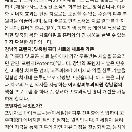
하며, 재생주사로 손상된 조직의 회복을 돕는 방식입니다. 이러
한 시너지 효과는 단일 치료로는 도달할 수 없는 수준의 피부 복
원력을 이끌어내며, 보다 빠르고 만족스러운 치료 결과를 가져
옵니다. 흉터의 종류, 깊이, 피부 재생 능력 등 개인별 특성을 고
려한 맞춤형 복합 치료야말로 흉터와의 긴 싸움을 끝낼 수 있는
가장 확실한 해답입니다.
강남역 포텐자: 맞춤형 흉터 치료의 새로운 기준
최근 흉터 및 모공 치료 분야에서 가장 주목받는 시술을 꼽으라
면 단연 '포텐자(Potenza)'입니다.
강남역 포텐자
시술은 단순
한 미세침 치료를 넘어, 고주파(RF) 에너지와 약물 침투 기술을
결합한 차세대 솔루션으로 각광받고 있습니다. 이 시술은 피부
과 치료의 오랜 역사를 자랑하는
이지함피부과의원 강남점
의
핵심 프로그램 중 하나로, 정교하고 효과적인 흉터 개선을 가능
하게 합니다.
포텐자란 무엇인가?
포텐자는 마이크로니들(미세침)을 피부 진피층에 삽입하여 고
주파(RF) 에너지를 직접 전달하는 원리입니다. 미세침이 물리
적인 자극을 통해 피부의 자연 치유 과정을 활성화하고, 동시에