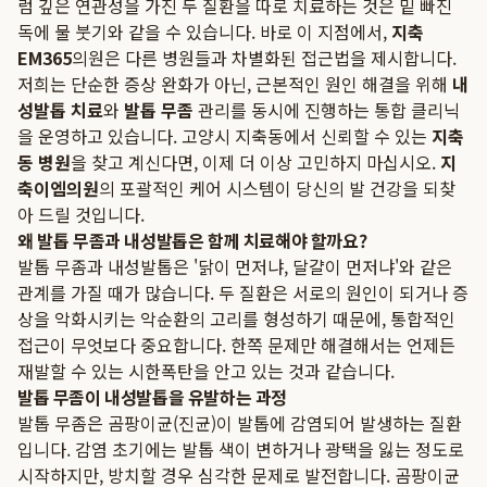
럼 깊은 연관성을 가진 두 질환을 따로 치료하는 것은 밑 빠진
독에 물 붓기와 같을 수 있습니다. 바로 이 지점에서,
지축
EM365
의원은 다른 병원들과 차별화된 접근법을 제시합니다.
저희는 단순한 증상 완화가 아닌, 근본적인 원인 해결을 위해
내
성발톱 치료
와
발톱 무좀
관리를 동시에 진행하는 통합 클리닉
을 운영하고 있습니다. 고양시 지축동에서 신뢰할 수 있는
지축
동 병원
을 찾고 계신다면, 이제 더 이상 고민하지 마십시오.
지
축이엠의원
의 포괄적인 케어 시스템이 당신의 발 건강을 되찾
아 드릴 것입니다.
왜 발톱 무좀과 내성발톱은 함께 치료해야 할까요?
발톱 무좀과 내성발톱은 '닭이 먼저냐, 달걀이 먼저냐'와 같은
관계를 가질 때가 많습니다. 두 질환은 서로의 원인이 되거나 증
상을 악화시키는 악순환의 고리를 형성하기 때문에, 통합적인
접근이 무엇보다 중요합니다. 한쪽 문제만 해결해서는 언제든
재발할 수 있는 시한폭탄을 안고 있는 것과 같습니다.
발톱 무좀이 내성발톱을 유발하는 과정
발톱 무좀은 곰팡이균(진균)이 발톱에 감염되어 발생하는 질환
입니다. 감염 초기에는 발톱 색이 변하거나 광택을 잃는 정도로
시작하지만, 방치할 경우 심각한 문제로 발전합니다. 곰팡이균