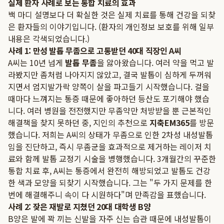
실제 환자 사례로 보는 통합 치료의 효과
백 마디 설명보다 더 확실한 것은 실제 치료를 통해 건강을 되찾
은 환자들의 이야기입니다. (환자의 개인정보 보호를 위해 일부
내용은 각색되었습니다.)
사례 1: 만성 발톱 무좀으로 고통받던 40대 직장인 A씨
A씨는 10년 넘게
발톱 무좀
을 앓아왔습니다. 여러 약을 먹고 발
라봤지만 좀처럼 나아지지 않았고, 결국 발톱이 심하게 두꺼워
지면서 엄지발가락 양쪽이 살을 파고들기 시작했습니다. 걸을
때마다 느껴지는 통증 때문에 좋아하던 등산도 포기해야 했습
니다. 여러 병원을 전전했지만 무좀약만 처방받을 뿐 근본적인
해결책을 찾지 못하던 중, 지인의 추천으로
지축EM365
를 방문
했습니다. 저희는 A씨의 상태가 무좀으로 인한 2차성 내성발톱
임을 진단하고, 즉시 무좀균을 효과적으로 제거하는 레이저 치
료와 함께 발톱 교정기 시술을 병행했습니다. 3개월간의 꾸준한
통합 치료 후, A씨는 통증에서 완전히 해방되었고 발톱도 건강
한 색과 모양을 되찾기 시작했습니다. 그는 "두 가지 문제를 한
번에 해결해주니 속이 다 시원하다"며 만족감을 표했습니다.
사례 2: 잦은 재발로 지쳤던 20대 대학생 B양
B양은 발에 꽉 끼는 신발을 자주 신는 습관 때문에 내성발톱이