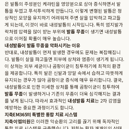
은 발톱의 주성분인 케라틴을 영양분으로 삼아 증식하면서 발
톱을 두껍고 푸석푸석하게 만듭니다. 이렇게 변형된 발톱은 정
상적인 모양을 유지하기 어려워져 주변 살을 압박하고 파고들
게 되는데, 이것이 바로 내성발톱의 시작입니다. 특히 엄지발가
락처럼 압력을 많이 받는 부위에
발톱 무좀
이 생기면 내성발톱
으로 이어질 확률이 매우 높습니다.
내성발톱이 발톱 무좀을 악화시키는 이유
반대로, 내성발톱이 먼저 발생한 경우에도 문제는 복잡해집니
다. 발톱이 살을 파고들면 피부에 상처와 염증이 생기게 됩니다.
이 상처는 외부 세균이나 곰팡이균이 침투하기에 최적의 환경
을 제공합니다. 특히 발은 신발과 양말 속에서 습하고 따뜻하게
유지되는 경우가 많아 곰팡이균 증식에 매우 유리합니다. 결국,
내성발톱으로 인한 미세한 상처를 통해 곰팡이균이 침투하여
발톱 무좀
이 발생하거나 기존의 무좀이 더욱 심각해지는 결과
를 낳게 됩니다. 따라서 효과적인
내성발톱 치료
는 2차 감염을
예방하는 중요한 과정이기도 합니다.
지축EM365의 특별한 통합 치료 시스템
지축이엠의원
은 이러한 악순환의 고리를 끊기 위해 독자적인
통합 치료 시스템을 구축했습니다. 저희는 환자 개개인의 상태