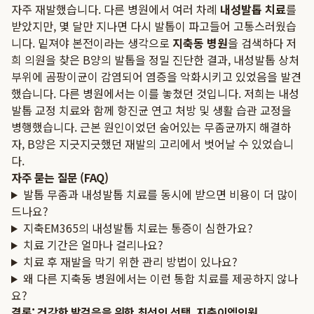
자주 재발했습니다. 다른 병원에서 여러 차례
내성발톱 치료
를
받았지만, 몇 달만 지나면 다시 발톱이 파고들어 고통스러웠습
니다. 밑져야 본전이라는 생각으로
지축동 병원
을 검색하다 저
희 의원을 찾은 B양의 발톱을 정밀 진단한 결과, 내성발톱 상처
부위에 곰팡이균이 감염되어 염증을 악화시키고 있었음을 발견
했습니다. 다른 병원에서는 이를 놓쳤던 것입니다. 저희는 내성
발톱 교정 치료와 함께 항진균 연고 처방 및 생활 습관 교정을
병행했습니다. 근본 원인이었던 숨어있는 무좀균까지 해결하
자, B양은 지긋지긋했던 재발의 고리에서 벗어날 수 있었습니
다.
자주 묻는 질문 (FAQ)
발톱 무좀과 내성발톱 치료를 동시에 받으면 비용이 더 많이
드나요?
지축EM365의 내성발톱 치료는 통증이 심한가요?
치료 기간은 얼마나 걸리나요?
치료 후 재발을 막기 위한 관리 방법이 있나요?
왜 다른 지축동 병원에서는 이런 통합 치료를 제공하지 않나
요?
결론: 건강한 발걸음을 위한 최선의 선택, 지축이엠의원