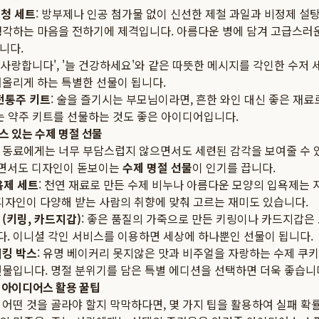
청 세트
: 방부제나 인공 첨가물 없이 신선한 제철 과일과 비정제 설
생각하는 마음을 전하기에 제격입니다. 아름다운 병에 담겨 고급스러
니다.
 '사랑합니다', '늘 건강하세요'와 같은 따뜻한 메시지를 각인한 수저
떠올리게 하는 특별한 선물이 됩니다.
전통주 키트
: 술을 즐기시는 부모님이라면, 흔한 와인 대신 좋은 재료
는 약주 키트를 선물하는 것도 좋은 아이디어입니다.
스 있는 수제 명절 선물
 동료에게는 너무 부담스럽지 않으면서도 세련된 감각을 보여줄 수 
면서도 디자인이 돋보이는
수제 명절 선물
이 인기를 끕니다.
욕제 세트
: 천연 재료로 만든 수제 비누나 아름다운 모양의 입욕제는 
 디자인이 다양해 받는 사람의 취향에 맞춰 고르는 재미도 있습니다.
(키링, 카드지갑)
: 좋은 품질의 가죽으로 만든 키링이나 카드지갑은
. 이니셜 각인 서비스를 이용하면 세상에 하나뿐인 선물이 됩니다.
이킹 박스
: 유명 베이커리 못지않은 맛과 비주얼을 자랑하는 수제 쿠키
선물입니다. 명절 분위기를 담은 특별 에디션을 선택하면 더욱 좋습니
 아이디어스 활용 꿀팁
어떤 것을 골라야 할지 막막하다면, 몇 가지 팁을 활용하여 실패 확률