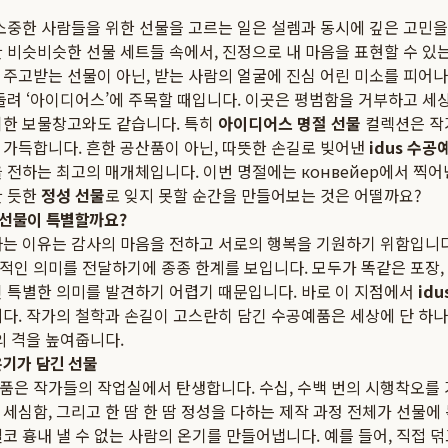
 소중한 사람들을 위한 선물을 고르는 일은 설렘과 동시에 깊은 고민을
 비슷비슷한 선물 세트들 속에서, 진정으로 내 마음을 표현할 수 있
 주고받는 선물이 아닌, 받는 사람의 얼굴에 진심 어린 미소를 피어나
돌려 ‘아이디어스’에 주목할 때입니다. 이곳은 평범함을 거부하고 세
위한 보물창고와도 같습니다. 특히
아이디어스 명절 선물
컬렉션은 작
 가득합니다. 흔한 공산품이 아닌, 따뜻한 손길로 빚어낸
idus 수공
 전하는 최고의 매개체입니다. 이번 명절에는 конвейер에서 찍어
한 듯한
정성 선물
로 잊지 못할 순간을 만들어보는 것은 어떨까요?
 선물이 특별할까요?
하는 이유는 감사의 마음을 전하고 서로의 행복을 기원하기 위함입니다
적인 의미를 전달하기에 종종 한계를 보입니다. 모두가 똑같은 포장,
긴 특별한 의미를 발견하기 어렵기 때문입니다. 바로 이 지점에서
id
니다. 작가의 철학과 손길이 고스란히 담긴 수공예품은 세상에 단 하
의 격을 높여줍니다.
온기가 담긴 선물
품은 작가들의 작업실에서 탄생합니다. 수십, 수백 번의 시행착오를 
세심함, 그리고 한 땀 한 땀 정성을 다하는 제작 과정 전체가 선물에
코 흉내 낼 수 없는 사람의 온기를 만들어냅니다. 예를 들어, 직접 덖