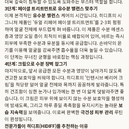
더욱 깊숙이 침투할 수 있도록 도와주는 부스터 역할을 합니다.
3단계: 페이셜 트리트먼트로 유수분 밸런스 맞추기
이제 본격적인
유수분 밸런스
케어의 시간입니다. 히디프의 시
그니처 제품인 '듀얼 리페어 페이셜 트리트먼트'를 2-3회 펌핑
하여 얼굴 전체에 부드럽게 펴 바릅니다. 이 제품은 수분 에센스
층과 영양 오일 층이 최적의 비율로 배합되어 있어, 바르는 즉시
피부에 부족한 수분과 유분을 동시에 공급합니다. 손바닥의 온
기를 이용해 얼굴을 감싸주면 흡수율을 더욱 높일 수 있습니다.
이 단계는 무너진 균형을 바로잡는 핵심 과정입니다.
4단계: 크림으로 수분 장벽 잠그기
마지막으로, 앞서 공급한 모든 수분과 영양이 날아가지 않도록
견고한 보호막을 씌워야 합니다. 히디프의 '인텐시브 베리어 크
림'을 적당량 덜어 얼굴 전체와 목까지 꼼꼼하게 발라줍니다. 특
히 건조함이 심한 눈가나 입가에는 한 번 더 얇게 덧발라주면 좋
습니다. 이 크림은 피부 위에 보이지 않는 수분 보호막을 형성하
여 밤새도록, 그리고 하루 종일 촉촉함을 유지시키는 놀라운
보
습 지속력
을 보여줍니다. 이로써 완벽한
극건성 피부 관리
루틴
이 완성됩니다.
전문가들이 히디프(HIDIFF)를 추천하는 이유