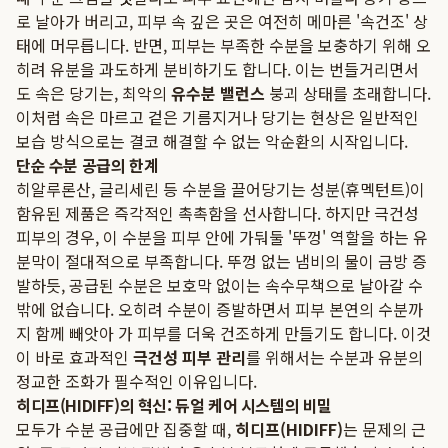
로 날아가 버리고, 피부 속 깊은 곳은 여전히 메마른 '속건조' 상
태에 머무릅니다. 반면, 피부는 부족한 수분을 보충하기 위해 오
히려 유분을 과도하게 분비하기도 합니다. 이는 번들거리면서
도 속은 당기는, 최악의
유수분 밸런스
붕괴 상태를 초래합니다.
이처럼 속은 마르고 겉은 기름지거나 당기는 현상은 일반적인
보습 방식으로는 결코 해결할 수 없는 악순환의 시작입니다.
단순 수분 공급의 한계
히알루론산, 글리세린 등 수분을 끌어당기는 성분(휴멕턴트)이
함유된 제품은 즉각적인 촉촉함을 선사합니다. 하지만 극건성
피부의 경우, 이 수분을 피부 안에 가둬둘 '뚜껑' 역할을 하는 유
분막이 절대적으로 부족합니다. 뚜껑 없는 냄비의 물이 금방 증
발하듯, 공급된 수분은 보호막 없이는 속수무책으로 날아갈 수
밖에 없습니다. 오히려 수분이 증발하면서 피부 본연의 수분까
지 함께 빼앗아 가 피부를 더욱 건조하게 만들기도 합니다. 이것
이 바로 효과적인
극건성 피부 관리
를 위해서는 수분과 유분의
정교한 조화가 필수적인 이유입니다.
히디프(HIDIFF)의 혁신: 듀얼 케어 시스템의 비밀
모두가 수분 공급에만 집중할 때,
히디프(HIDIFF)
는 문제의 근