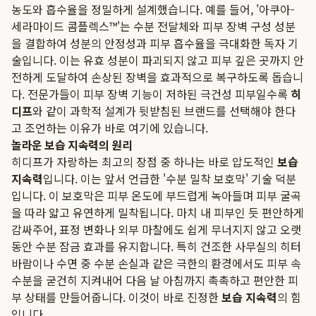
농도와 흡수율을 정밀하게 설계했습니다. 예를 들어, '아쿠아-
세라마이드 콤플렉스™'는 수분 전달체와 피부 장벽 구성 성분
을 결합하여 성분의 안정성과 피부 흡수율을 극대화한 독자 기
술입니다. 이는 유효 성분이 파괴되지 않고 피부 깊은 곳까지 안
전하게 도달하여 손상된 장벽을 효과적으로 복구하도록 돕습니
다. 전문가들이 피부 장벽 기능이 저하된 극건성 피부일수록
히
디프
와 같이 과학적 설계가 뒷받침된 브랜드를 선택해야 한다
고 조언하는 이유가 바로 여기에 있습니다.
놀라운 보습 지속력의 원리
히디프가 자랑하는 최고의 장점 중 하나는 바로 압도적인
보습
지속력
입니다. 이는 앞서 언급한 '수분 밀착 보호막' 기술 덕분
입니다. 이 보호막은 피부 온도에 부드럽게 녹아들며 피부 굴곡
을 따라 얇고 유연하게 밀착됩니다. 마치 내 피부인 듯 편안하게
감싸주어, 표정 변화나 외부 마찰에도 쉽게 무너지지 않고 오랫
동안 수분 잠금 효과를 유지합니다. 특히 건조한 사무실의 히터
바람이나 수면 중 수분 손실과 같은 극한의 환경에서도 피부 속
수분을 굳건히 지켜내어 다음 날 아침까지 촉촉하고 편안한 피
부 상태를 만들어줍니다. 이것이 바로 진정한
보습 지속력
의 힘
입니다.