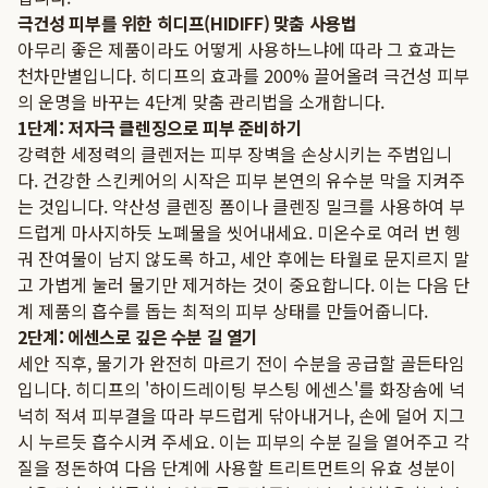
극건성 피부를 위한 히디프(HIDIFF) 맞춤 사용법
아무리 좋은 제품이라도 어떻게 사용하느냐에 따라 그 효과는
천차만별입니다. 히디프의 효과를 200% 끌어올려 극건성 피부
의 운명을 바꾸는 4단계 맞춤 관리법을 소개합니다.
1단계: 저자극 클렌징으로 피부 준비하기
강력한 세정력의 클렌저는 피부 장벽을 손상시키는 주범입니
다. 건강한 스킨케어의 시작은 피부 본연의 유수분 막을 지켜주
는 것입니다. 약산성 클렌징 폼이나 클렌징 밀크를 사용하여 부
드럽게 마사지하듯 노폐물을 씻어내세요. 미온수로 여러 번 헹
궈 잔여물이 남지 않도록 하고, 세안 후에는 타월로 문지르지 말
고 가볍게 눌러 물기만 제거하는 것이 중요합니다. 이는 다음 단
계 제품의 흡수를 돕는 최적의 피부 상태를 만들어줍니다.
2단계: 에센스로 깊은 수분 길 열기
세안 직후, 물기가 완전히 마르기 전이 수분을 공급할 골든타임
입니다. 히디프의 '하이드레이팅 부스팅 에센스'를 화장솜에 넉
넉히 적셔 피부결을 따라 부드럽게 닦아내거나, 손에 덜어 지그
시 누르듯 흡수시켜 주세요. 이는 피부의 수분 길을 열어주고 각
질을 정돈하여 다음 단계에 사용할 트리트먼트의 유효 성분이