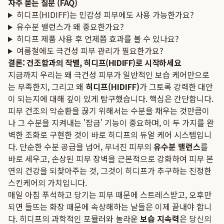
자주 묻는 질문 (FAQ)
히디프(HIDIFF)는 민감성 피부에도 사용 가능한가요?
유수분 밸런스가 왜 중요한가요?
히디프 제품 사용 후 언제쯤 효과를 볼 수 있나요?
여름철에도 극건성 피부 관리가 필요한가요?
결론: 건조함과의 작별, 히디프(HIDIFF)로 시작하세요
지금까지 우리는 왜 극건성 피부가 일반적인 보습 케어만으로
는 부족한지, 그리고 왜
히디프(HIDIFF)
가 그토록 강력한 대안
이 되는지에 대해 깊이 있게 탐구했습니다. 핵심은 간단합니다.
피부 건조의 악순환을 끊기 위해서는 수분을 채우는 것만큼이
나 그 수분을 지켜내는 '잠금' 기능이 중요하며, 이 두 가지를 완
벽한 조화로 구현한 것이 바로 히디프의 듀얼 케어 시스템입니
다. 단순한 수분 공급을 넘어, 무너진 피부의
유수분 밸런스
를
바로 세우고, 손상된 피부 장벽을 근본적으로 강화하여 피부 본
연의 건강을 되찾아주는 것, 그것이 히디프가 추구하는 진정한
스킨케어의 가치입니다.
매일 아침 푸석하고 당기는 피부 때문에 스트레스받고, 오후만
되면 들뜨는 화장 때문에 속상해하는 날들은 이제 끝내야 합니
다. 히디프의 과학적인 포뮬러와 놀라운
보습 지속력
은 당신의