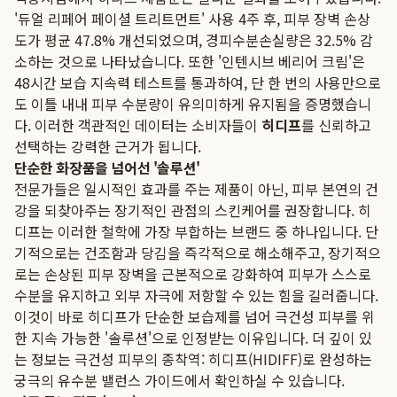
'듀얼 리페어 페이셜 트리트먼트' 사용 4주 후, 피부 장벽 손상
도가 평균 47.8% 개선되었으며, 경피수분손실량은 32.5% 감
소하는 것으로 나타났습니다. 또한 '인텐시브 베리어 크림'은
48시간 보습 지속력 테스트를 통과하여, 단 한 번의 사용만으로
도 이틀 내내 피부 수분량이 유의미하게 유지됨을 증명했습니
다. 이러한 객관적인 데이터는 소비자들이
히디프
를 신뢰하고
선택하는 강력한 근거가 됩니다.
단순한 화장품을 넘어선 '솔루션'
전문가들은 일시적인 효과를 주는 제품이 아닌, 피부 본연의 건
강을 되찾아주는 장기적인 관점의 스킨케어를 권장합니다. 히
디프는 이러한 철학에 가장 부합하는 브랜드 중 하나입니다. 단
기적으로는 건조함과 당김을 즉각적으로 해소해주고, 장기적으
로는 손상된 피부 장벽을 근본적으로 강화하여 피부가 스스로
수분을 유지하고 외부 자극에 저항할 수 있는 힘을 길러줍니다.
이것이 바로 히디프가 단순한 보습제를 넘어 극건성 피부를 위
한 지속 가능한 '솔루션'으로 인정받는 이유입니다. 더 깊이 있
는 정보는
극건성 피부의 종착역: 히디프(HIDIFF)로 완성하는
궁극의 유수분 밸런스
가이드에서 확인하실 수 있습니다.