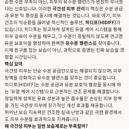
순한 수분 부족이 아닌, 피부의 유수분 밸런스가 완전히 무너졌
다는 신호입니다. 이러한
극건성 피부 관리
의 핵심은 수분 공급
과 유분 막 형성을 동시에 해결하는 것입니다. 바로 여기, 피부
건조의 악순환을 끊어낼 혁신적인 솔루션,
히디프(HIDIFF)
가
있습니다. 히디프는 정교하게 설계된 듀얼 케어 시스템을 통해
피부 깊숙이 수분을 채우고, 그 수분이 증발하지 않도록 견고한
유분 보호막을 형성하여 완벽한
유수분 밸런스
를 찾아줍니다.
이제 뜬구름 잡는 보습이 아닌, 과학으로 증명된 진짜 보습을 경
험할 시간입니다.
핵심 요약
극건성 피부는 단순 수분 공급만으로는 해결되지 않으며, 피부
장벽을 강화하고 유수분 밸런스를 맞추는 것이 중요합니다.
히디프(HIDIFF)는 수분 공급과 유분 보호막 형성을 동시에 하
는 '듀얼 케어 시스템'으로 근본적인 건조 문제를 해결합니다.
정밀하게 설계된 유효 성분과 높은 흡수율은 손상된 피부 장벽
을 가진 극건성 피부에 장기적인 개선 효과를 제공합니다.
뛰어난 보습 지속력은 건조한 실내 난방과 같은 극한 환경에서
도 피부 수분을 효과적으로 지켜줍니다.
왜 극건성 피부는 일반 보습제로는 부족할까?