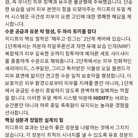
원, 즉 무너진 피부 장벽과 유수분 불균형에 주목했습니다. 단순
한 보습을 넘어 피부 본연의 힘을 되찾아주는 히디프의 듀얼 케
어 시스템은 극건성 피부의 오랜 고민에 대한 명쾌한 해답을 제
시합니다.
수분 공급과 유분 막 형성, 두 마리 토끼를 잡다
히디프의 핵심 철학은 '채우고-잠그는' 2단계 케어에 있습니다.
1단계에서는 저분자 히알루론산과 자연 유래 보습 인자(NMF)
복합체가 피부 깊숙한 곳까지 침투하여 메마른 세포 사이사이
를 촘촘하게 수분으로 채워줍니다. 2단계에서는 피부 친화적인
세라마이드, 스쿠알란, 그리고 특허받은 식물성 오일 블렌드가
피부 표면에 얇지만 견고한 수분 밀착 보호막을 형성합니다. 이
보호막은 외부 환경으로부터 피부를 지켜줄 뿐만 아니라, 1단계
에서 공급된 수분이 증발하지 않도록 완벽하게 밀폐하는 역할
을 합니다. 이러한 듀얼 케어 시스템 덕분에
HIDIFF
는 바르는
순간뿐만 아니라 하루 종일 촉촉함이 유지되는 놀라운 경험을
선사합니다.
핵심 성분과 정밀한 설계의 힘
히디프의 효과는 단순히 좋은 성분을 나열하는 것에서 그치지
않습니다. 각 성분이 최적의 시너지를 낼 수 있도록 유효 성분의