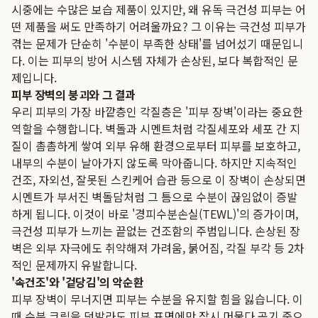
시중에는 수많은 보습 제품이 있지만, 왜 유독 극건성 피부는 어
떤 제품을 써도 만족하기 어려울까요? 그 이유는 극건성 피부가
겪는 문제가 단순히 '수분이 부족한 상태'를 넘어섰기 때문입니
다. 이는 피부의 방어 시스템 자체가 손상된, 보다 복합적인 문
제입니다.
피부 장벽의 붕괴와 그 결과
우리 피부의 가장 바깥층인 각질층은 '피부 장벽'이라는 중요한
역할을 수행합니다. 벽돌과 시멘트처럼 각질세포와 세포 간 지
질이 촘촘하게 쌓여 외부 유해 환경으로부터 피부를 보호하고,
내부의 수분이 날아가지 않도록 막아줍니다. 하지만 지속적인
건조, 자외선, 잘못된 스킨케어 습관 등으로 이 장벽이 손상되면
시멘트가 부서진 벽돌담처럼 그 틈으로 수분이 끊임없이 증발
하게 됩니다. 이것이 바로 '경피수분손실(TEWL)'의 증가이며,
극건성 피부가 느끼는 끝없는 건조함의 주범입니다. 손상된 장
벽은 외부 자극에도 취약해져 가려움, 붉어짐, 각질 부각 등 2차
적인 문제까지 유발합니다.
'속건조'와 '겉당김'의 악순환
피부 장벽이 무너지면 피부는 수분을 유지할 힘을 잃습니다. 이
때 수분 크림을 덧발라도 피부 표면에만 잠시 머물다 공기 중으