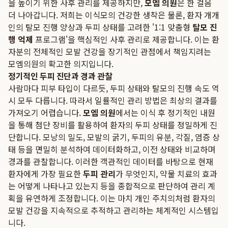
을 높이기 위한 사후 관리를 제공하지만,
모엠 의원
은 한 걸음
더 나아갑니다. 저희는 이식모의 건강한 생착은 물론, 환자 개개
인의 탈모 진행 양상과 두피 상태를 고려한 '1:1 맞춤형
탈모 진
행 억제
프로그램'을 핵심적인 사후 관리로 제공합니다. 이는 환
자분의 전체적인 모발 건강을 장기적인 관점에서 책임지려는
모엠의원의 확고한 의지입니다.
정기적인 두피 진단과 경과 관찰
사람마다 피부 타입이 다르듯, 두피 상태와 탈모의 진행 속도 역
시 모두 다릅니다. 따라서 일률적인 관리 방법은 최상의 결과를
가져오기 어렵습니다.
모엠 의원
에서는 이식 후 정기적인 내원
을 통해 첨단 장비를 활용하여 환자의 두피 상태를 정밀하게 진
단합니다. 모낭의 밀도, 모발의 굵기, 두피의 유분, 각질, 염증 상
태 등을 면밀히 분석하여 데이터화하고, 이전 상태와 비교하며
경과를 관찰합니다. 이러한 객관적인 데이터를 바탕으로 현재
환자에게 가장 필요한
두피 관리
가 무엇인지, 약물 치료의 효과
는 어떻게 나타나고 있는지 등을 종합적으로 판단하여 관리 계
획을 유연하게 조정합니다. 이는 마치 개인 주치의처럼 환자의
모발 건강을 지속적으로 추적하고 관리하는 체계적인 시스템입
니다.