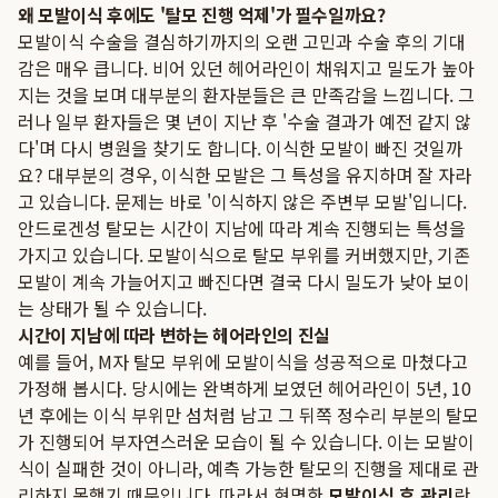
왜 모발이식 후에도 '탈모 진행 억제'가 필수일까요?
모발이식 수술을 결심하기까지의 오랜 고민과 수술 후의 기대
감은 매우 큽니다. 비어 있던 헤어라인이 채워지고 밀도가 높아
지는 것을 보며 대부분의 환자분들은 큰 만족감을 느낍니다. 그
러나 일부 환자들은 몇 년이 지난 후 '수술 결과가 예전 같지 않
다'며 다시 병원을 찾기도 합니다. 이식한 모발이 빠진 것일까
요? 대부분의 경우, 이식한 모발은 그 특성을 유지하며 잘 자라
고 있습니다. 문제는 바로 '이식하지 않은 주변부 모발'입니다.
안드로겐성 탈모는 시간이 지남에 따라 계속 진행되는 특성을
가지고 있습니다. 모발이식으로 탈모 부위를 커버했지만, 기존
모발이 계속 가늘어지고 빠진다면 결국 다시 밀도가 낮아 보이
는 상태가 될 수 있습니다.
시간이 지남에 따라 변하는 헤어라인의 진실
예를 들어, M자 탈모 부위에 모발이식을 성공적으로 마쳤다고
가정해 봅시다. 당시에는 완벽하게 보였던 헤어라인이 5년, 10
년 후에는 이식 부위만 섬처럼 남고 그 뒤쪽 정수리 부분의 탈모
가 진행되어 부자연스러운 모습이 될 수 있습니다. 이는 모발이
식이 실패한 것이 아니라, 예측 가능한 탈모의 진행을 제대로 관
리하지 못했기 때문입니다. 따라서 현명한
모발이식 후 관리
란,