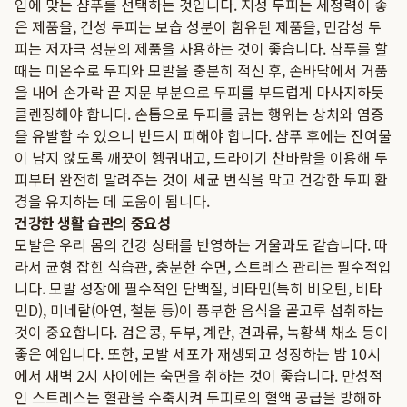
입에 맞는 샴푸를 선택하는 것입니다. 지성 두피는 세정력이 좋
은 제품을, 건성 두피는 보습 성분이 함유된 제품을, 민감성 두
피는 저자극 성분의 제품을 사용하는 것이 좋습니다. 샴푸를 할
때는 미온수로 두피와 모발을 충분히 적신 후, 손바닥에서 거품
을 내어 손가락 끝 지문 부분으로 두피를 부드럽게 마사지하듯
클렌징해야 합니다. 손톱으로 두피를 긁는 행위는 상처와 염증
을 유발할 수 있으니 반드시 피해야 합니다. 샴푸 후에는 잔여물
이 남지 않도록 깨끗이 헹궈내고, 드라이기 찬바람을 이용해 두
피부터 완전히 말려주는 것이 세균 번식을 막고 건강한 두피 환
경을 유지하는 데 도움이 됩니다.
건강한 생활 습관의 중요성
모발은 우리 몸의 건강 상태를 반영하는 거울과도 같습니다. 따
라서 균형 잡힌 식습관, 충분한 수면, 스트레스 관리는 필수적입
니다. 모발 성장에 필수적인 단백질, 비타민(특히 비오틴, 비타
민D), 미네랄(아연, 철분 등)이 풍부한 음식을 골고루 섭취하는
것이 중요합니다. 검은콩, 두부, 계란, 견과류, 녹황색 채소 등이
좋은 예입니다. 또한, 모발 세포가 재생되고 성장하는 밤 10시
에서 새벽 2시 사이에는 숙면을 취하는 것이 좋습니다. 만성적
인 스트레스는 혈관을 수축시켜 두피로의 혈액 공급을 방해하