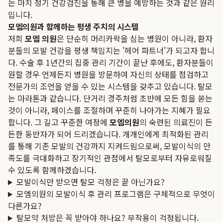
는 마치 정기 건강검진을 통해 큰 병을 예방하는 것과 같은 원리
입니다.
모엠의원과 함께하는 평생 주치의 시스템
저희
모엠 의원
은 단순히 머리카락을 심는 병원이 아니라, 환자
분들의 모발 건강을 평생 책임지는 '헤어 파트너'가 되고자 합니
다. 수술 후 1년간의 집중 관리 기간이 끝난 후에도, 환자분들이
원할 경우 언제든지 병원을 방문하여 자신의 상태를 점검하고
전문가의 조언을 얻을 수 있는 시스템을 갖추고 있습니다. 탈모
는 마라톤과 같습니다. 단거리 경주처럼 초반에 모든 힘을 쏟는
것이 아니라, 페이스를 조절하며 꾸준히 나아가는 지혜가 필요
합니다. 그 길고 꾸준한 여정에
모엠의원
의 숙련된 의료진이 든
든한 동반자가 되어 드리겠습니다. 개개인에게 최적화된 관리
를 통해 기존 모발의 건강까지 지켜드림으로써, 모발이식의 만
족도를 극대화하고 장기적인 관점에서 탈모로부터 자유로워질
수 있도록 함께하겠습니다.
모발이식만 받으면 탈모 걱정은 끝 아닌가요?
모엠의원의 모발이식 후 관리 프로그램은 구체적으로 무엇이
다른가요?
탈모약 처방은 꼭 받아야 하나요? 부작용이 걱정됩니다.