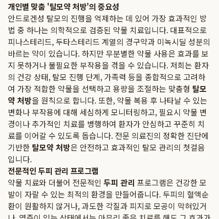
개인별 맞춤 '탈모약 처방'의 중요성
안드로겐성 탈모의 진행을 억제하는 데 있어 가장 효과적인 방
법 중 하나는 의학적으로 검증된 약물 치료입니다. 대표적으로
피나스테리드, 두타스테리드 계열의 경구약과 미녹시딜 성분의
바르는 약이 있습니다. 하지만 무분별한 약물 사용은 효과를 보
지 못하거나 불필요한 부작용을 겪을 수 있습니다. 저희는 환자
의 건강 상태, 탈모 진행 단계, 가족력 등을 종합적으로 고려하
여 가장 적합한 약물을 선택하고 용량을 조절하는 맞춤형
탈모
약 처방
을 원칙으로 합니다. 또한, 약물 복용 후 나타날 수 있는
변화나 부작용에 대해 세심하게 모니터링하고, 필요시 약물 변
경이나 추가적인 치료를 병행하여 환자가 안심하고 꾸준히 치
료를 이어갈 수 있도록 돕습니다. 전문 의료진의 정확한 진단에
기반한
탈모약 처방
은 안전하고 효과적인 탈모 관리의 첫걸음
입니다.
전문적인 두피 관리 프로그램
약물 치료와 더불어 전문적인
두피 관리
프로그램은 건강한 모
발이 자랄 수 있는 최적의 환경을 만들어줍니다. 두피의 혈액순
환이 원활하지 않거나, 과도한 각질과 피지로 모공이 막혀있거
나, 염증이 있는 상태에서는 아무리 좋은 치료를 해도 그 효과가