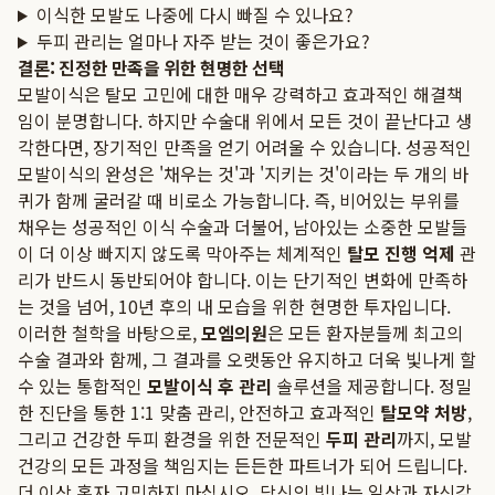
이식한 모발도 나중에 다시 빠질 수 있나요?
두피 관리는 얼마나 자주 받는 것이 좋은가요?
결론: 진정한 만족을 위한 현명한 선택
모발이식은 탈모 고민에 대한 매우 강력하고 효과적인 해결책
임이 분명합니다. 하지만 수술대 위에서 모든 것이 끝난다고 생
각한다면, 장기적인 만족을 얻기 어려울 수 있습니다. 성공적인
모발이식의 완성은 '채우는 것'과 '지키는 것'이라는 두 개의 바
퀴가 함께 굴러갈 때 비로소 가능합니다. 즉, 비어있는 부위를
채우는 성공적인 이식 수술과 더불어, 남아있는 소중한 모발들
이 더 이상 빠지지 않도록 막아주는 체계적인
탈모 진행 억제
관
리가 반드시 동반되어야 합니다. 이는 단기적인 변화에 만족하
는 것을 넘어, 10년 후의 내 모습을 위한 현명한 투자입니다.
이러한 철학을 바탕으로,
모엠의원
은 모든 환자분들께 최고의
수술 결과와 함께, 그 결과를 오랫동안 유지하고 더욱 빛나게 할
수 있는 통합적인
모발이식 후 관리
솔루션을 제공합니다. 정밀
한 진단을 통한 1:1 맞춤 관리, 안전하고 효과적인
탈모약 처방
,
그리고 건강한 두피 환경을 위한 전문적인
두피 관리
까지, 모발
건강의 모든 과정을 책임지는 든든한 파트너가 되어 드립니다.
더 이상 혼자 고민하지 마십시오. 당신의 빛나는 일상과 자신감