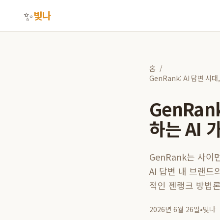
✨
빛나
홈
/
GenRank: AI 답변 
GenRan
하는 AI
GenRank는 사
AI 답변 내 브랜
적인 젠랭크 방법론
2026년 6월 26일
•
빛나