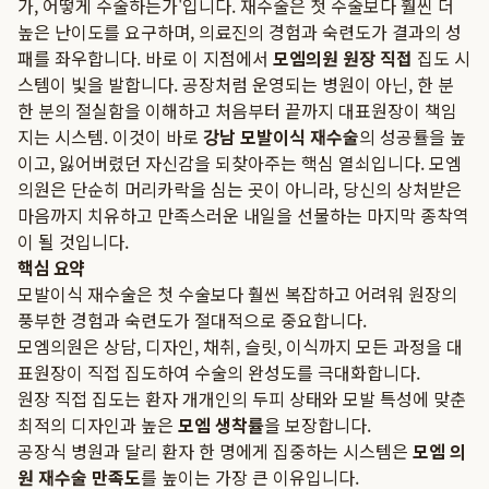
가, 어떻게 수술하는가'입니다. 재수술은 첫 수술보다 훨씬 더
높은 난이도를 요구하며, 의료진의 경험과 숙련도가 결과의 성
패를 좌우합니다. 바로 이 지점에서
모엠의원 원장 직접
집도 시
스템이 빛을 발합니다. 공장처럼 운영되는 병원이 아닌, 한 분
한 분의 절실함을 이해하고 처음부터 끝까지 대표원장이 책임
지는 시스템. 이것이 바로
강남 모발이식 재수술
의 성공률을 높
이고, 잃어버렸던 자신감을 되찾아주는 핵심 열쇠입니다. 모엠
의원은 단순히 머리카락을 심는 곳이 아니라, 당신의 상처받은
마음까지 치유하고 만족스러운 내일을 선물하는 마지막 종착역
이 될 것입니다.
핵심 요약
모발이식 재수술은 첫 수술보다 훨씬 복잡하고 어려워 원장의
풍부한 경험과 숙련도가 절대적으로 중요합니다.
모엠의원은 상담, 디자인, 채취, 슬릿, 이식까지 모든 과정을 대
표원장이 직접 집도하여 수술의 완성도를 극대화합니다.
원장 직접 집도는 환자 개개인의 두피 상태와 모발 특성에 맞춘
최적의 디자인과 높은
모엠 생착률
을 보장합니다.
공장식 병원과 달리 환자 한 명에게 집중하는 시스템은
모엠 의
원 재수술 만족도
를 높이는 가장 큰 이유입니다.