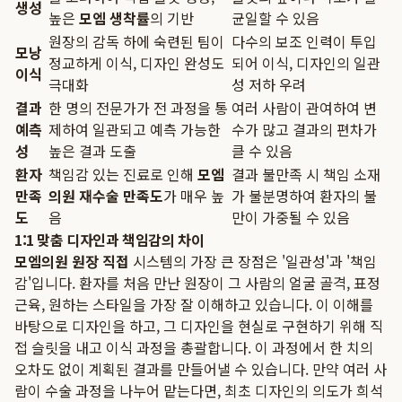
생성
높은
모엠 생착률
의 기반
균일할 수 있음
원장의 감독 하에 숙련된 팀이
다수의 보조 인력이 투입
모낭
정교하게 이식, 디자인 완성도
되어 이식, 디자인의 일관
이식
극대화
성 저하 우려
결과
한 명의 전문가가 전 과정을 통
여러 사람이 관여하여 변
예측
제하여 일관되고 예측 가능한
수가 많고 결과의 편차가
성
높은 결과 도출
클 수 있음
환자
책임감 있는 진료로 인해
모엠
결과 불만족 시 책임 소재
만족
의원 재수술 만족도
가 매우 높
가 불분명하여 환자의 불
도
음
만이 가중될 수 있음
1:1 맞춤 디자인과 책임감의 차이
모엠의원 원장 직접
시스템의 가장 큰 장점은 '일관성'과 '책임
감'입니다. 환자를 처음 만난 원장이 그 사람의 얼굴 골격, 표정
근육, 원하는 스타일을 가장 잘 이해하고 있습니다. 이 이해를
바탕으로 디자인을 하고, 그 디자인을 현실로 구현하기 위해 직
접 슬릿을 내고 이식 과정을 총괄합니다. 이 과정에서 한 치의
오차도 없이 계획된 결과를 만들어낼 수 있습니다. 만약 여러 사
람이 수술 과정을 나누어 맡는다면, 최초 디자인의 의도가 희석