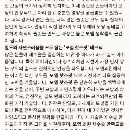
할 모낭의 크기와 정확히 일치하는 미세 슬릿을 만들어야만 모
낭이 안정적으로 자리 잡고 충분한 영양을 공급받을 수 있습니
다. 너무 깊거나 얕은 슬릿, 너무 넓은 슬릿은 모두 생착 실패의
원인이 됩니다. 원장이 직접 환자의 두피 두께와 모낭 상태를 고
려하여 최적의 슬릿을 만드는 과정은 높은
모엠 생착률
의 근간
이 됩니다.
밀도와 자연스러움을 모두 잡는 '모엠 핫스팟' 테크닉
많은 분들이 재수술을 결심하는 이유 중 하나가 바로 '밀도 아쉬
움'입니다. 특히 헤어라인이나 정수리처럼 시선이 가장 먼저 닿
는 부위의 밀도는 전체적인 인상을 좌우합니다. 모엠의원에서
는 이러한 핵심 부위를 '
모엠 핫스팟
'으로 지정하여 더욱 집중적
인 노력을 기울입니다. '
모엠 핫스팟
'은 단순히 모낭을 빽빽하게
심는 것을 넘어, 주변 모발과 자연스럽게 어우러지는 모발의 방
향과 각도, 점진적인 밀도 변화까지 고려하는 모엠의원만의 특
화된 이식 기술입니다. 원장은 단일모, 2~3개의 모발을 가진 다
모낭 등을 전략적으로 배치하여, 마치 원래 내 머리였던 것처럼
자연스럽고 풍성한 결과를 만들어냅니다. 이 기술은 재수술 환
자들의 가장 큰 고민을 해결해주며,
모엠 의원 재수술 만족도
를