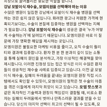
최상으로 끌어올리는 중요한 역할을 합니다.
강남 모발이식 재수술, 모엠의원을 선택해야 하는 이유
수많은 병원이 밀집한 강남에서 모발이식 재수술 병원을 선택
하는 것은 쉽지 않은 일입니다. 화려한 광고나 저렴한 가격에 현
혹되기보다는, 수술의 본질에 집중하는 병원을 선택하는 지혜
가 필요합니다.
강남 모발이식 재수술
의 성공은 결국 '누가 어떻
게 수술하는가'에 달려있기 때문입니다. 모엠의원은 바로 이 질
문에 가장 명확한 해답을 제시하는 곳입니다.
모엠의원은 불필요한 마케팅 비용을 줄이고, 오직 수술의 퀄리
티와 결과에 집중합니다. 환자 한 분 한 분과의 깊이 있는 소통
을 통해 실패의 원인을 분석하고, 가장 이상적인 해결책을 찾아
제시합니다. 이러한 진정성 있는 접근 방식은 이미 수많은 환자
들의 성공적인 재수술 사례로 입증되고 있습니다. 이전 글
모발
이식 재수술, 실패의 두려움을 끝내는 모엠의원 원장 직접 시스
템
에서도 확인할 수 있듯이, 모엠의원의 철학은 첫 수술의 아픔
을 겪은 이들에게 마지막 희망이 되고 있습니다.
모엠 핫스팟
과
같은 독자적인 기술력과 원장의 책임감이 결합될 때, 비로소 환
자는 실패의 두려움에서 벗어나 만족스러운 결과를 얻을 수 있
습니다. 당신의 마지막 선택이 최고의 선택이 될 수 있도록, 모