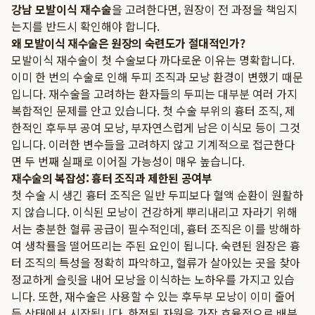
강남 모발이식 재수술
을 고려한다면, 원장이 전 과정을 책임지
는지를 반드시 확인해야 합니다.
왜 모발이식 재수술은 원장의 숙련도가 절대적인가?
모발이식 재수술이 첫 수술보다 까다로운 이유는 명확합니다.
이미 한 번의 수술로 인해 두피 조직과 모낭 환경이 변했기 때문
입니다. 재수술을 고려하는 환자들의 두피는 대부분 여러 가지
복합적인 문제를 안고 있습니다. 첫 수술 부위의 흉터 조직, 제
한적인 후두부 공여 모낭, 부자연스럽게 남은 이식모 등이 그것
입니다. 이러한 변수들을 고려하지 않고 기계적으로 접근한다
면 두 번째 실패로 이어질 가능성이 매우 높습니다.
재수술의 복잡성: 흉터 조직과 제한된 공여부
첫 수술 시 생긴 흉터 조직은 일반 두피보다 혈액 순환이 원활하
지 않습니다. 이식된 모낭이 건강하게 뿌리내리고 자라기 위해
서는 충분한 혈류 공급이 필수적인데, 흉터 조직은 이를 방해하
여 생착률을 떨어뜨리는 주된 요인이 됩니다. 숙련된 원장은 흉
터 조직의 특성을 정확히 파악하고, 혈류가 살아있는 곳을 찾아
정교하게 슬릿을 내어 모낭을 이식하는 노하우를 가지고 있습
니다. 또한, 재수술은 사용할 수 있는 후두부 모낭이 이미 줄어
든 상태에서 시작됩니다. 한정된 자원을 가장 효율적으로 배분