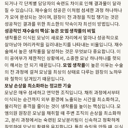
되거나 각 단계별 담당자의 숙련도 차이로 인해 결과물이 달라
질 수 있습니다. 재수술의 성공은 이처럼 섬세한 과정 하나하나
가 모여 완성되는 것이며, 원장이 전 과정을 직접 챙기는 것은
성공적인 결과를 위한 최소한의 약속이자 최선의 방법입니다.
성공적인 재수술의 핵심: 높은 모엠 생착률의 비밀
생착률은 이식된 모낭이 새로운 자리에서 얼마나 성공적으로
살아남아 머리카락을 길러내는지를 나타내는 비율입니다. 재수
술에서 높은 생착률을 달성하는 것은 무엇보다 중요합니다. 이
미 공여부가 제한적인 상황에서, 소중한 모낭 하나하나를 헛되
이 해서는 안 되기 때문입니다.
모엠 생착률
이 높은 이유는 수술
의 전 과정에 걸쳐 모낭을 최상의 상태로 다루는 원장의 노하우
와 철학이 담겨있기 때문입니다.
모낭 손상을 최소화하는 정교한 기술
모낭은 매우 섬세하고 연약한 조직입니다. 채취 과정에서부터
이식되는 순간까지 외부 환경에 노출되는 시간을 최소화하고,
물리적인 충격을 줄이는 것이 생착률을 높이는 핵심입니다. 모
엠의원 원장은 모낭을 채취할 때 주변 조직의 손상을 최소화하
고, 분리 과정에서는 숙련된 모낭분리팀이 신속하고 정확하게
작업하여 모낭의 활력을 유지합니다. 특히 슬릿을 만들 때, 이식