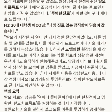
오직 치료에만 집중할 수 있었죠. 원장님께서 설정해주신
탈모
치료목표
덕분에 매달 조금씩 머리카락이 굵어지는 걸 보면서
희망을 가질 수 있었습니다. '
투명한진료
'가 이런 것이구나 제대
로 느꼈습니다."
H3: 20대 대학생 이OO님: "과잉 진료 없는 정직함에 믿음이 갔
습니다."
"탈모가 시작된 지 얼마 안 돼서 정말 절망적이었어요. 다른 병
원 몇 군데를 갔는데, 다들 비싼 관리 프로그램이나 시술 패키지
를 권해서 부담스러웠습니다. 하지만
모엠의원
원장님은 제 상
태를 보시고는 아직 시술보다는 약물 치료와 생활 습관 개선이
우선이라고 솔직하게 말씀해주셨어요. 당장의 이익보다 환자를
먼저 생각하는 모습에 큰 감동을 받았고, 지금까지 꾸준히 믿고
치료를 받고 있습니다." 더 자세한 내용은
강남탈모비용, 더 이
상 걱정 마세요! 모엠의원의 투명한진료와 명확한 탈모치료목
표
글에서도 확인하실 수 있습니다.
핵심 요약
탈모 치료의 성공은 '얼마나 좋아질까?'에 대한 현실적이고 명
확한 '탈모치료목표'를 설정하는 것에서 시작됩니다.
불필요한 시술을 권하지 않고 모든 비용을 투명하게 공개하는