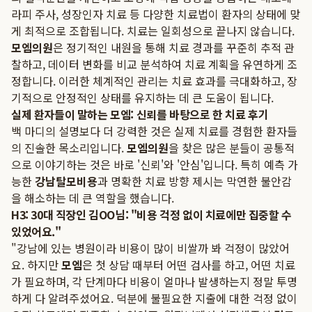
라피 주사, 성장인자 치료 등 다양한 치료법이 환자의 상태에 맞
게 최적으로 조합됩니다. 치료는 일회성으로 끝나지 않습니다.
모엠의원
은 정기적인 내원을 통해 치료 경과를 꾸준히 추적 관
찰하고, 데이터 변화를 비교 분석하여 치료 계획을 유연하게 조
정합니다. 이러한 체계적인 관리는 치료 효과를 극대화하고, 장
기적으로 안정적인 상태를 유지하는 데 큰 도움이 됩니다.
실제 환자들이 말하는 모엠: 신뢰를 바탕으로 한 치료 후기
백 마디의 설명보다 더 강력한 것은 실제 치료를 경험한 환자들
의 진솔한 목소리입니다.
모엠의원
을 찾은 많은 분들이 공통적
으로 이야기하는 것은 바로 '신뢰'와 '안심'입니다. 특히 예측 가
능한
강남탈모비용
과 명확한 치료 방향 제시는 막연한 불안감
을 해소하는 데 큰 역할을 했습니다.
H3: 30대 직장인 김OO님: "비용 걱정 없이 치료에만 집중할 수
있었어요."
"강남에 있는 병원이라 비용이 많이 비쌀까 봐 걱정이 많았어
요. 하지만
모엠
은 첫 상담 때부터 어떤 검사를 하고, 어떤 치료
가 필요하며, 각 단계마다 비용이 얼마나 발생하는지 정말 투명
하게 다 알려주셨어요. 덕분에 불필요한 지출에 대한 걱정 없이