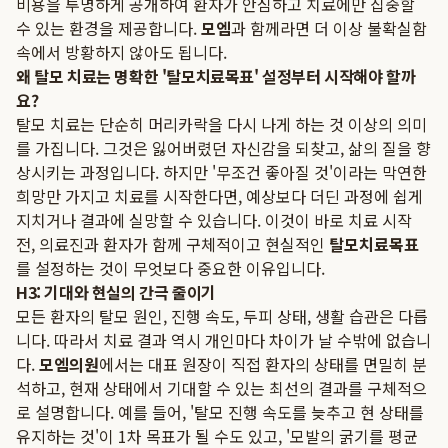
비용을 투명하게 공개하여 환자가 안심하고 치료에만 집중할
수 있는 환경을 제공합니다.
모엠
과 함께라면 더 이상 불확실함
속에서 방황하지 않아도 됩니다.
왜 탈모 치료는 명확한 '탈모치료목표' 설정부터 시작해야 할까
요?
탈모 치료는 단순히 머리카락을 다시 나게 하는 것 이상의 의미
를 가집니다. 그것은 잃어버렸던 자신감을 되찾고, 삶의 질을 향
상시키는 과정입니다. 하지만 '무조건 좋아질 것'이라는 막연한
희망만 가지고 치료를 시작한다면, 예상보다 더딘 과정에 쉽게
지치거나 결과에 실망할 수 있습니다. 이것이 바로 치료 시작
전, 의료진과 환자가 함께 구체적이고 현실적인
탈모치료목표
를 설정하는 것이 무엇보다 중요한 이유입니다.
H3: 기대와 현실의 간극 줄이기
모든 환자의 탈모 원인, 진행 속도, 두피 상태, 생활 습관은 다릅
니다. 따라서 치료 결과 역시 개인마다 차이가 날 수밖에 없습니
다.
모엠의원
에서는 대표 원장이 직접 환자의 상태를 면밀히 분
석하고, 현재 상태에서 기대할 수 있는 최선의 결과를 구체적으
로 설명합니다. 예를 들어, '탈모 진행 속도를 늦추고 현 상태를
유지하는 것'이 1차 목표가 될 수도 있고, '모발의 굵기를 평균