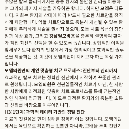
수많은 탈모 클리닉에서는 종종 환자의 불안한 심리를 이용하
여 고가의 패키지 시술을 권유하곤 합니다. 하지만
모엠
은 다릅
니다. 저희는 환자의 상태에 따라 반드시 필요한 치료만을 정직
하게 제안합니다. 약물 치료만으로도 충분히 개선될 수 있는 환
자에게 무리하게 시술을 권하지 않으며, 모든 치료 옵션의 장단
점과 예상 효과, 그리고
강남탈모비용
을 충분히 설명하여 환자
가 직접 최선의 선택을 할 수 있도록 돕습니다. 상업적인 이익을
앞세우기보다 환자의 입장에서 가장 합리적이고 효과적인 솔루
션을 제공하는 것, 이것이 모엠의원이 지키고자 하는 핵심 가치
입니다.
모엠의원만의 개인 맞춤형 치료 프로세스: 진단부터 관리까지
효과적인 탈모 치료는 정확한 진단에서 시작하여 꾸준한 관리
로 완성됩니다.
모엠의원
은 천편일률적인 치료가 아닌, 한 사람
한 사람에게 최적화된 맞춤형 치료 프로세스를 통해 근본적인
원인 해결에 접근합니다. 이 모든 과정은 환자와의 충분한 소통
과 신뢰를 바탕으로 이루어집니다.
H3: 1단계: 과학적 데이터 기반의 정밀 진단
치료의 첫걸음은 현재 상태를 정확히 아는 것입니다. 모엠의원
에서는 육안으로 확인하는 것뿐만 아니라, 고배율 두피 진단기