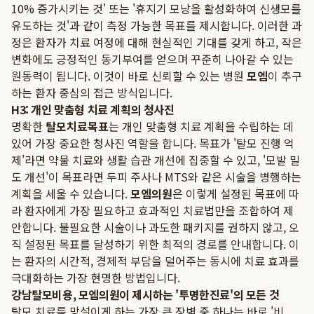
10% 증가시키는 것' 또는 '휴지기 모낭을 활성화하여 신생모를
유도하는 것'과 같이 측정 가능한 목표를 제시합니다. 이러한 과
정은 환자가 치료 여정에 대해 현실적인 기대를 갖게 하고, 작은
변화에도 긍정적인 동기부여를 얻으며 꾸준히 나아갈 수 있는
원동력이 됩니다. 이것이 바로 신뢰할 수 있는 병원
모엠
이 추구
하는 환자 중심의 접근 방식입니다.
H3: 개인 맞춤형 치료 계획의 청사진
명확한
탈모치료목표
는 개인 맞춤형 치료 계획을 수립하는 데
있어 가장 중요한 청사진 역할을 합니다. 목표가 '탈모 진행 억
제'라면 약물 치료와 생활 습관 개선에 집중할 수 있고, '모발 밀
도 개선'이 목표라면 두피 주사나 MTS와 같은 시술을 병행하는
계획을 세울 수 있습니다.
모엠의원
은 이렇게 설정된 목표에 따
라 환자에게 가장 필요하고 효과적인 치료법만을 조합하여 제
안합니다. 불필요한 시술이나 과도한 패키지를 권하지 않고, 오
직 설정된 목표를 달성하기 위한 최적의 경로를 안내합니다. 이
는 환자의 시간적, 경제적 부담을 덜어주는 동시에 치료 효과를
극대화하는 가장 현명한 방법입니다.
강남탈모비용, 모엠의원이 제시하는 '투명한진료'의 모든 것
탈모 치료를 망설이게 하는 가장 큰 장벽 중 하나는 바로 '비