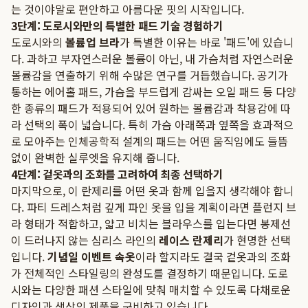
는 것이야말로 편안하고 아름다운 핏의 시작입니다.
3단계: 도로시와만의 특별한 패드 기술 경험하기
도로시와의
볼륨업 브라
가 특별한 이유는 바로 '패드'에 있습니
다. 과하고 부자연스러운 볼륨이 아닌, 내 가슴처럼 자연스러운
볼륨감을 연출하기 위해 수많은 연구를 거듭했습니다. 공기가
통하는 에어홀 패드, 가슴을 부드럽게 감싸는 오일 패드 등 다양
한 종류의 패드가 적용되어 있어 원하는 볼륨감과 착용감에 따
라 선택의 폭이 넓습니다. 특히 가슴 아래쪽과 옆쪽을 효과적으
로 모아주는 인체공학적 설계의 패드는 어떤 움직임에도 들뜸
없이 완벽한 실루엣을 유지해 줍니다.
4단계: 겉옷과의 조화를 고려하여 최종 선택하기
마지막으로, 이 란제리를 어떤 옷과 함께 입을지 생각해야 합니
다. 파티 드레스처럼 깊게 파인 옷을 입을 계획이라면 플런지 브
라 형태가 적합하고, 얇고 비치는 블라우스를 입는다면 봉제선
이 드러나지 않는 심리스 라인의
레이스 란제리
가 현명한 선택
입니다.
기념일 이벤트 속옷
이라 할지라도 결국 겉옷과의 조화
가 전체적인 스타일링의 완성도를 결정하기 때문입니다. 도로
시와는 다양한 패션 스타일에 맞춰 매치할 수 있도록 다채로운
디자인과 색상의 제품을 구비하고 있습니다.