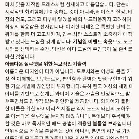
마치 맞춤 제작한 드레스처럼 섬세하고 아름답습니다. 단순히
시각적인 화려함에만 치중하는 것이 아니라, 레이스의 질감, 비
침의 정도, 그리고 피부에 닿았을 때의 부드러움까지 고려하여
최상의 착용감을 선사합니다. 이러한 디테일은 특별한 날의 분
위기를 한층 더 고조시키며, 입는 사람 스스로가 소중하게 대접
받고 있다는 느낌을 갖게 합니다.
기념일 이벤트 속옷
으로 도로
시와를 선택하는 순간, 당신은 이미 그날의 주인공이 될 준비를
마친 것입니다.
아름다운 실루엣을 위한 독보적인 기술력
아름다운 디자인이 다가 아닙니다. 도로시와는 여성의 몸을 가
장 잘 이해하는 브랜드로서, 편안함과 완벽한 핏을 구현하기 위
한 기술 개발에 끊임없이 투자합니다. 특히 한국 여성의 체형 데
이터를 기반으로 설계된 와이어 기술은 가슴을 안정적으로 받
쳐주면서도 압박감 없는 편안함을 제공합니다. 와이어가 불편
한 이들을 위한 와이어리스 제품군 역시 도로시와만의 노하우
로 아름다운 실루엣을 놓치지 않았습니다. 무엇보다 주목해야
할 것은 바로 독자적인 패드 공법이 적용된
볼륨업 브라
입니다.
인위적으로 가슴을 부풀리는 것이 아니라, 본연의 라인을 가장
아름답게 모아주고 올려주어 어떤 의상을 입어도 자연스럽고