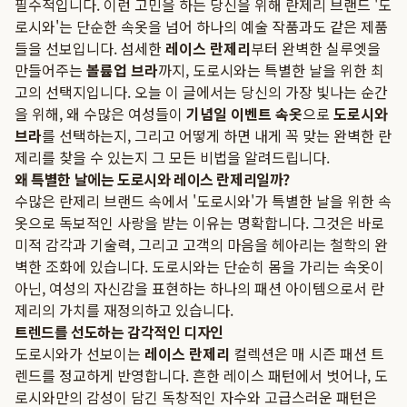
필수적입니다. 이런 고민을 하는 당신을 위해 란제리 브랜드 '도
로시와'는 단순한 속옷을 넘어 하나의 예술 작품과도 같은 제품
들을 선보입니다. 섬세한
레이스 란제리
부터 완벽한 실루엣을
만들어주는
볼륨업 브라
까지, 도로시와는 특별한 날을 위한 최
고의 선택지입니다. 오늘 이 글에서는 당신의 가장 빛나는 순간
을 위해, 왜 수많은 여성들이
기념일 이벤트 속옷
으로
도로시와
브라
를 선택하는지, 그리고 어떻게 하면 내게 꼭 맞는 완벽한 란
제리를 찾을 수 있는지 그 모든 비법을 알려드립니다.
왜 특별한 날에는 도로시와 레이스 란제리일까?
수많은 란제리 브랜드 속에서 '도로시와'가 특별한 날을 위한 속
옷으로 독보적인 사랑을 받는 이유는 명확합니다. 그것은 바로
미적 감각과 기술력, 그리고 고객의 마음을 헤아리는 철학의 완
벽한 조화에 있습니다. 도로시와는 단순히 몸을 가리는 속옷이
아닌, 여성의 자신감을 표현하는 하나의 패션 아이템으로서 란
제리의 가치를 재정의하고 있습니다.
트렌드를 선도하는 감각적인 디자인
도로시와가 선보이는
레이스 란제리
컬렉션은 매 시즌 패션 트
렌드를 정교하게 반영합니다. 흔한 레이스 패턴에서 벗어나, 도
로시와만의 감성이 담긴 독창적인 자수와 고급스러운 패턴은