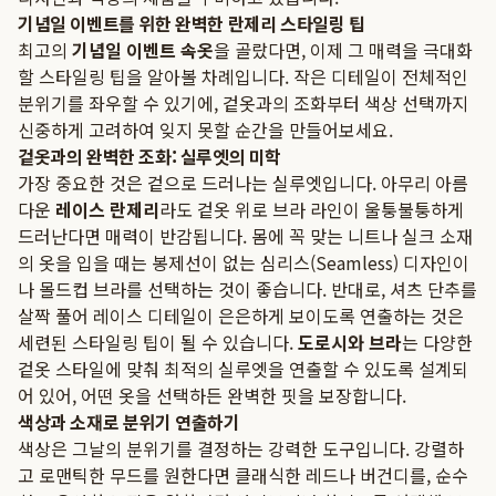
기념일 이벤트를 위한 완벽한 란제리 스타일링 팁
최고의
기념일 이벤트 속옷
을 골랐다면, 이제 그 매력을 극대화
할 스타일링 팁을 알아볼 차례입니다. 작은 디테일이 전체적인
분위기를 좌우할 수 있기에, 겉옷과의 조화부터 색상 선택까지
신중하게 고려하여 잊지 못할 순간을 만들어보세요.
겉옷과의 완벽한 조화: 실루엣의 미학
가장 중요한 것은 겉으로 드러나는 실루엣입니다. 아무리 아름
다운
레이스 란제리
라도 겉옷 위로 브라 라인이 울퉁불퉁하게
드러난다면 매력이 반감됩니다. 몸에 꼭 맞는 니트나 실크 소재
의 옷을 입을 때는 봉제선이 없는 심리스(Seamless) 디자인이
나 몰드컵 브라를 선택하는 것이 좋습니다. 반대로, 셔츠 단추를
살짝 풀어 레이스 디테일이 은은하게 보이도록 연출하는 것은
세련된 스타일링 팁이 될 수 있습니다.
도로시와 브라
는 다양한
겉옷 스타일에 맞춰 최적의 실루엣을 연출할 수 있도록 설계되
어 있어, 어떤 옷을 선택하든 완벽한 핏을 보장합니다.
색상과 소재로 분위기 연출하기
색상은 그날의 분위기를 결정하는 강력한 도구입니다. 강렬하
고 로맨틱한 무드를 원한다면 클래식한 레드나 버건디를, 순수