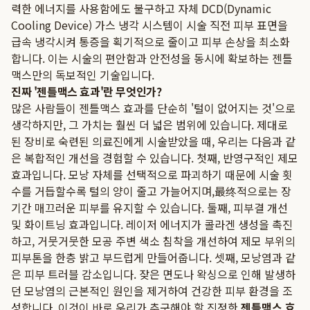
력한 에너지를 사용함에도 불구하고 자체 DCD(Dynamic
Cooling Device) 가스 냉각 시스템이 시술 직전 피부 표면을
급속 냉각시켜 통증을 획기적으로 줄이고 피부 손상을 최소화
합니다. 이는 시술의 편안함과 안전성을 동시에 확보하는 젠틀
맥스만의 독보적인 기술입니다.
진짜 '젠틀맥스 효과'란 무엇인가?
많은 사람들이 젠틀맥스 효과를 단순히 '털이 없어지는 것'으로
생각하지만, 그 가치는 훨씬 더 넓은 범위에 있습니다. 제대로
된 장비로 숙련된 의료진에게 시술받았을 때, 우리는 다음과 같
은 복합적인 개선을 경험할 수 있습니다. 첫째, 반영구적인 제모
효과입니다. 모낭 자체를 선택적으로 파괴하기 때문에 시술 횟
수를 거듭할수록 털의 양이 줄고 가늘어지며,最终적으로는 장
기간 매끄러운 피부를 유지할 수 있습니다. 둘째, 피부결 개선
및 화이트닝 효과입니다. 레이저 에너지가 콜라겐 생성을 촉진
하고, 거뭇거뭇한 모공 주변 색소 침착을 개선하여 제모 부위의
피부톤을 한층 밝고 부드럽게 만들어줍니다. 셋째, 모낭염과 같
은 피부 트러블 감소입니다. 잦은 면도나 왁싱으로 인해 발생하
던 모낭염의 근본적인 원인을 제거하여 건강한 피부 환경을 조
성합니다. 이것이 바로 우리가 추구해야 할 진정한
젠틀맥스 효