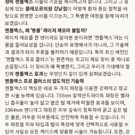
성비 젠틀맥스
시술의 기준을 제시하고자 합니다. 그리고 그 중
심에 있는
클레오르의원 강남점
이 어떻게 환자 중심 철학을 바
탕으로 현명한 소비를 이끄는지, 그 특별한 여정을 함께 따라가
보겠습니다.
젠틀맥스, 왜 '명품' 레이저 제모라 불릴까?
레이저 제모를 한 번이라도 알아본 분이라면 '젠틀맥스'라는 이
름을 들어보셨을 겁니다. 단순히 유명해서가 아니라, 그 기술력
과 결과가 타의 추종을 불허하기 때문입니다. 특히 최신 버전인
'젠틀맥스 프로 플러스'는 현존하는 최고의 제모 장비 중 하나로
손꼽힙니다. 이 장비가 왜 특별한지, 그리고 우리가 기대해야 할
진짜
젠틀맥스 효과
는 무엇인지 깊이 있게 살펴보겠습니다.
젠틀맥스 프로 플러스의 압도적인 기술력
젠틀맥스의 핵심은 바로 두 가지 파장을 이용한 강력하고 정교
한 시술 능력에 있습니다. 755nm 알렉산드라이트 파장은 멜라
닌 흡수율이 높아 얇고 옅은 털 제거에 탁월한 효과를 보이며,
1064nm 엔디야그 파장은 피부 깊숙이 침투하여 굵고 깊은 털
은 물론, 어두운 피부톤에도 안전하게 적용할 수 있습니다. 이
두 파장을 피부 타입과 털의 특성에 맞게 선택적으로 사용할 수
있어 사실상 모든 케이스에 맞춤형 시술이 가능합니다. 또한, 강