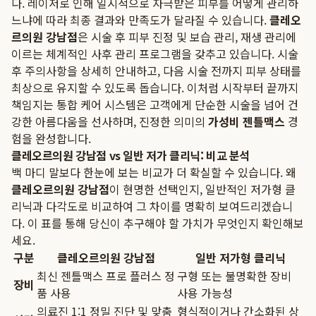
다. 레이저로 인해 일시적으로 자극받은 피부를 어떻게 관리하
느냐에 따라 최종 결과와 만족도가 달라질 수 있습니다.
클레오
르의원 강남점
은 시술 후 피부 진정 및 보습 관리, 재생 관리에
이르는 체계적인 사후 관리 프로그램을 갖추고 있습니다. 시술
후 주의사항을 상세히 안내하고, 다음 시술 전까지 피부 상태를
최상으로 유지할 수 있도록 돕습니다. 이처럼 시작부터 끝까지
책임지는 통합 케어 시스템은 고객에게 단순한 시술을 넘어 건
강한 아름다움을 선사하며, 진정한 의미의
가성비 젠틀맥스
경
험을 완성합니다.
클레오르의원 강남점 vs 일반 저가 클리닉: 비교 분석
백 마디 말보다 한눈에 보는 비교가 더 확실할 수 있습니다. 왜
클레오르의원 강남점
이 현명한 선택인지, 일반적인 저가형 클
리닉과 다각도로 비교하여 그 차이를 명확히 보여드리겠습니
다. 이 표를 통해 당신이 추구해야 할 가치가 무엇인지 확인해보
세요.
구분
클레오르의원 강남점
일반 저가형 클리닉
최신 젠틀맥스 프로 플러스 정
구형 또는 불명확한 장비
장비
품 사용
사용 가능성
의료진 1:1 정밀 진단 및 맞춤
형식적이거나 간소화된 상