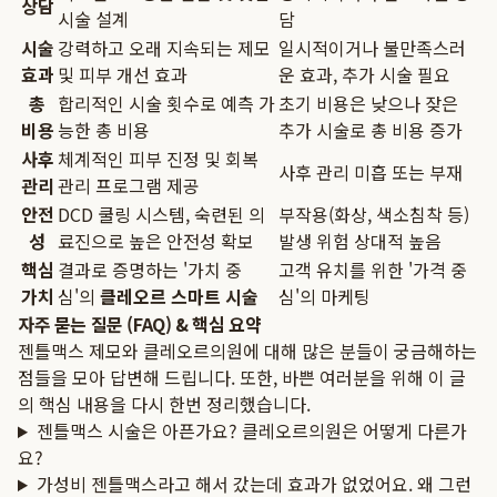
상담
시술 설계
담
시술
강력하고 오래 지속되는 제모
일시적이거나 불만족스러
효과
및 피부 개선 효과
운 효과, 추가 시술 필요
총
합리적인 시술 횟수로 예측 가
초기 비용은 낮으나 잦은
비용
능한 총 비용
추가 시술로 총 비용 증가
사후
체계적인 피부 진정 및 회복
사후 관리 미흡 또는 부재
관리
관리 프로그램 제공
안전
DCD 쿨링 시스템, 숙련된 의
부작용(화상, 색소침착 등)
성
료진으로 높은 안전성 확보
발생 위험 상대적 높음
핵심
결과로 증명하는 '가치 중
고객 유치를 위한 '가격 중
가치
심'의
클레오르 스마트 시술
심'의 마케팅
자주 묻는 질문 (FAQ) & 핵심 요약
젠틀맥스 제모와 클레오르의원에 대해 많은 분들이 궁금해하는
점들을 모아 답변해 드립니다. 또한, 바쁜 여러분을 위해 이 글
의 핵심 내용을 다시 한번 정리했습니다.
젠틀맥스 시술은 아픈가요? 클레오르의원은 어떻게 다른가
요?
가성비 젠틀맥스라고 해서 갔는데 효과가 없었어요. 왜 그런