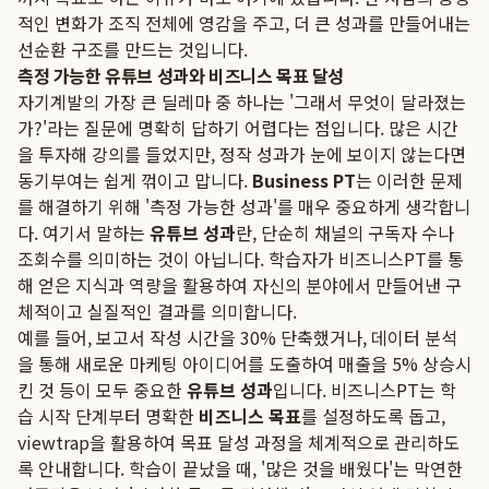
적인 변화가 조직 전체에 영감을 주고, 더 큰 성과를 만들어내는
선순환 구조를 만드는 것입니다.
측정 가능한 유튜브 성과와 비즈니스 목표 달성
자기계발의 가장 큰 딜레마 중 하나는 '그래서 무엇이 달라졌는
가?'라는 질문에 명확히 답하기 어렵다는 점입니다. 많은 시간
을 투자해 강의를 들었지만, 정작 성과가 눈에 보이지 않는다면
동기부여는 쉽게 꺾이고 맙니다.
Business PT
는 이러한 문제
를 해결하기 위해 '측정 가능한 성과'를 매우 중요하게 생각합니
다. 여기서 말하는
유튜브 성과
란, 단순히 채널의 구독자 수나
조회수를 의미하는 것이 아닙니다. 학습자가 비즈니스PT를 통
해 얻은 지식과 역량을 활용하여 자신의 분야에서 만들어낸 구
체적이고 실질적인 결과를 의미합니다.
예를 들어, 보고서 작성 시간을 30% 단축했거나, 데이터 분석
을 통해 새로운 마케팅 아이디어를 도출하여 매출을 5% 상승시
킨 것 등이 모두 중요한
유튜브 성과
입니다. 비즈니스PT는 학
습 시작 단계부터 명확한
비즈니스 목표
를 설정하도록 돕고,
viewtrap을 활용하여 목표 달성 과정을 체계적으로 관리하도
록 안내합니다. 학습이 끝났을 때, '많은 것을 배웠다'는 막연한