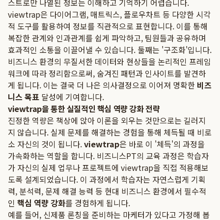
스트로만 나열된 정보는 이해하고 기억하기 어렵습니다.
viewtrap은 다이어그램, 매트릭스, 플로우차트 등 다양한 시각
적 도구를 활용하여 정보를 직관적으로 표현합니다. 이를 통해
복잡한 관계와 인과관계를 쉽게 파악하고, 팀원들과 공유하며
효과적인 소통을 이끌어낼 수 있습니다. 둘째는 '구조화'입니다.
비즈니스 환경의 무질서한 데이터와 현상들을 논리적인 프레임
워크에 따라 정리함으로써, 숨겨진 패턴과 인사이트를 발견하
게 됩니다. 이는 결국 더 나은 의사결정으로 이어져 명확한
비즈
니스 목표
달성에 기여합니다.
viewtrap을 통한 실질적인 핵심 역량 강화 전략
진정한 역량은 책상에 앉아 이론을 외우는 것만으로는 길러지
지 않습니다. 실제 문제를 해결하는 경험을 통해 체득될 때 비로
소 자신의 것이 됩니다.
viewtrap
은 바로 이 '체득'의 과정을
가속화하는 역할을 합니다. 비즈니스PT의 교육 과정은 학습자
가 자신의 실제 업무나 프로젝트에 viewtrap을 직접 적용해보
도록 설계되었습니다. 이 과정에서 학습자는 자연스럽게 기획
력, 분석력, 문제 해결 능력 등 현대 비즈니스 환경에서 필수적
인
핵심 역량 강화
를 경험하게 됩니다.
예를 들어, 신제품 론칭을 준비하는 마케터가 있다고 가정해 봅