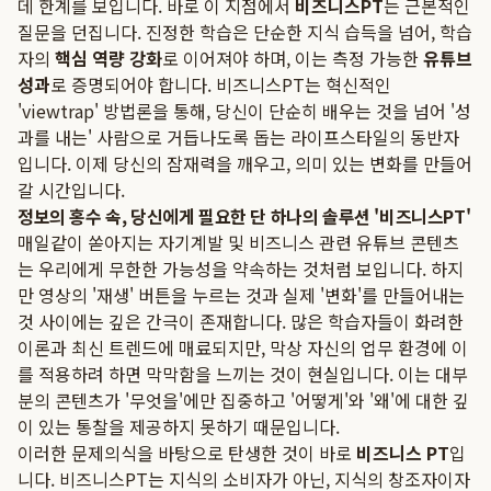
데 한계를 보입니다. 바로 이 지점에서
비즈니스PT
는 근본적인
질문을 던집니다. 진정한 학습은 단순한 지식 습득을 넘어, 학습
자의
핵심 역량 강화
로 이어져야 하며, 이는 측정 가능한
유튜브
성과
로 증명되어야 합니다. 비즈니스PT는 혁신적인
'viewtrap' 방법론을 통해, 당신이 단순히 배우는 것을 넘어 '성
과를 내는' 사람으로 거듭나도록 돕는 라이프스타일의 동반자
입니다. 이제 당신의 잠재력을 깨우고, 의미 있는 변화를 만들어
갈 시간입니다.
정보의 홍수 속, 당신에게 필요한 단 하나의 솔루션 '비즈니스PT'
매일같이 쏟아지는 자기계발 및 비즈니스 관련 유튜브 콘텐츠
는 우리에게 무한한 가능성을 약속하는 것처럼 보입니다. 하지
만 영상의 '재생' 버튼을 누르는 것과 실제 '변화'를 만들어내는
것 사이에는 깊은 간극이 존재합니다. 많은 학습자들이 화려한
이론과 최신 트렌드에 매료되지만, 막상 자신의 업무 환경에 이
를 적용하려 하면 막막함을 느끼는 것이 현실입니다. 이는 대부
분의 콘텐츠가 '무엇을'에만 집중하고 '어떻게'와 '왜'에 대한 깊
이 있는 통찰을 제공하지 못하기 때문입니다.
이러한 문제의식을 바탕으로 탄생한 것이 바로
비즈니스 PT
입
니다. 비즈니스PT는 지식의 소비자가 아닌, 지식의 창조자이자