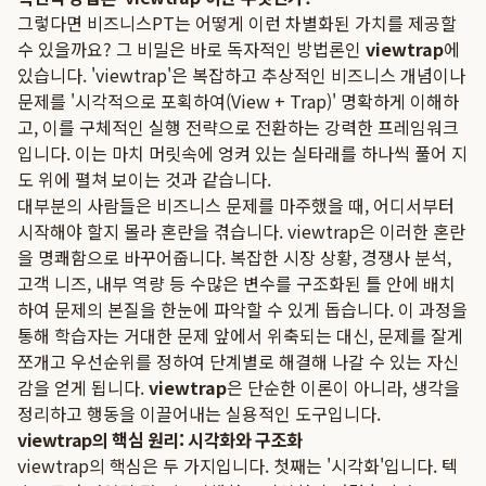
그렇다면 비즈니스PT는 어떻게 이런 차별화된 가치를 제공할
수 있을까요? 그 비밀은 바로 독자적인 방법론인
viewtrap
에
있습니다. 'viewtrap'은 복잡하고 추상적인 비즈니스 개념이나
문제를 '시각적으로 포획하여(View + Trap)' 명확하게 이해하
고, 이를 구체적인 실행 전략으로 전환하는 강력한 프레임워크
입니다. 이는 마치 머릿속에 엉켜 있는 실타래를 하나씩 풀어 지
도 위에 펼쳐 보이는 것과 같습니다.
대부분의 사람들은 비즈니스 문제를 마주했을 때, 어디서부터
시작해야 할지 몰라 혼란을 겪습니다. viewtrap은 이러한 혼란
을 명쾌함으로 바꾸어줍니다. 복잡한 시장 상황, 경쟁사 분석,
고객 니즈, 내부 역량 등 수많은 변수를 구조화된 틀 안에 배치
하여 문제의 본질을 한눈에 파악할 수 있게 돕습니다. 이 과정을
통해 학습자는 거대한 문제 앞에서 위축되는 대신, 문제를 잘게
쪼개고 우선순위를 정하여 단계별로 해결해 나갈 수 있는 자신
감을 얻게 됩니다.
viewtrap
은 단순한 이론이 아니라, 생각을
정리하고 행동을 이끌어내는 실용적인 도구입니다.
viewtrap의 핵심 원리: 시각화와 구조화
viewtrap의 핵심은 두 가지입니다. 첫째는 '시각화'입니다. 텍